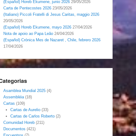
(Español) Horeb Ekumene, junio 2026
29/05/2026
Carta de Pentecostes 2026
23/05/2026
(Italiano) Piccoli Fratelli di Jesus Caritas, maggio 2026
20/05/2026
(Español) Horeb Ekumene, mayo 2026
27/04/2026
Nota de apoio ao Papa Leão
24/04/2026
(Español) Crónica Mes de Nazaret , Chile, febrero 2026
17/04/2026
Categorias
Asamblea Mundial 2025
(4)
Assembléia
(18)
Cartas
(109)
Cartas de Aurelio
(33)
Cartas de Carlos Roberto
(2)
Comunidad Horeb
(211)
Documentos
(421)
Encuentros
(7)