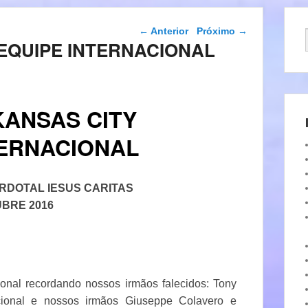
Navegação das
←
Anterior
Próximo
→
postagens
 EQUIPE INTERNACIONAL
KANSAS CITY
TERNACIONAL
RDOTAL IESUS CARITAS
UBRE 2016
ional recordando nossos irmãos falecidos: Tony
acional e nossos irmãos Giuseppe Colavero e