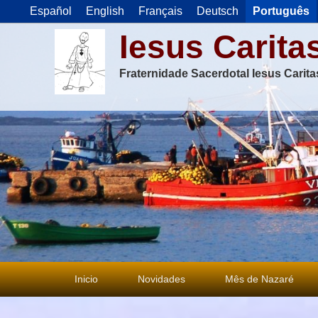
Español
English
Français
Deutsch
Português
Iesus Carita
Fraternidade Sacerdotal Iesus Carit
Menu
Inicio
Novidades
Mês de Nazaré
principal