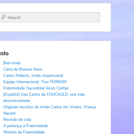
Pesquisar…
Info
Ben-vindo
Carta de Buenos Aires
Carlos Roberto, irmâo responsável
Equipe Internacional. Tino FERRARI
Fraternidade Sacerdotal Iesus Caritas
(Español) San Carlos de FOUCAULD, una vida
desconcertante
Originais escritos do irmão Carlos em Viviers, França
Nazaré
Revisão de vida
A pertença á Fraternidade
História da Fraternidade