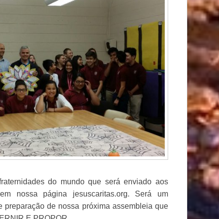
fraternidades do mundo que será enviado aos
 em nossa página jesuscaritas.org. Será um
de preparação de nossa próxima assembleia que
SCERNIR E PROPOR.