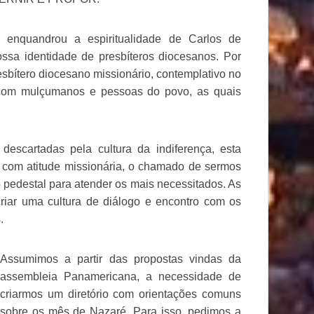
 enquandrou a espiritualidade de Carlos de
sa identidade de presbíteros diocesanos. Por
sbítero diocesano missionário, contemplativo no
 com mulçumanos e pessoas do povo, as quais
cartadas pela cultura da indiferença, esta
 com atitude missionária, o chamado de sermos
 pedestal para atender os mais necessitados. As
riar uma cultura de diálogo e encontro com os
.
Assumimos a partir das propostas vindas da
assembleia Panamericana, a necessidade de
criarmos um diretório com orientações comuns
sobre os mês de Nazaré. Para isso, pedimos a