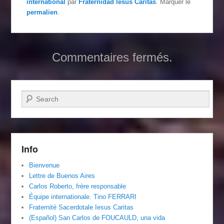
international
par
Fraternidad Iesus Caritas
. Marquer le
permalien
.
Commentaires fermés.
Recherche
Info
Bienvenue
Lettre de Buenos Aires
Carlos Roberto, frère responsable
Équipe internationale. Tino FERRARI
Fraternité Sacerdotale Iesus Caritas
(Español) San Carlos de FOUCAULD, una vida