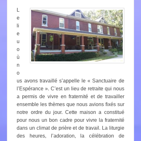
L
e
li
e
u
o
ù
n
o
us avons travaillé s’appelle le « Sanctuaire de
l’Espérance ». C’est un lieu de retraite qui nous
a permis de vivre en fraternité et de travailler
ensemble les thèmes que nous avions fixés sur
notre ordre du jour. Cette maison a constitué
pour nous un bon cadre pour vivre la fraternité
dans un climat de prière et de travail. La liturgie
des heures, l’adoration, la célébration de