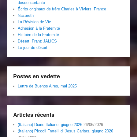
desconcertante
Écrits originaux de frère Charles à Viviers, France
Nazareth
La Révision de Vie
Adhésion à la Fraternité
Histoire de la Fraternité
Désert, Franz JALICS
Le jour de désert
Postes en vedette
Lettre de Buenos Aires, mai 2025
Articles récents
(Italiano) Diario Italiano, giugno 2026
26/06/2026
(Italiano) Piccoli Fratelli di Jesus Caritas, giugno 2026