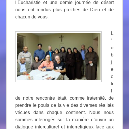
l’Eucharistie et une demie journée de désert
nous ont rendus plus proches de Dieu et de
chacun de vous.
L
’
o
b
j
e
c
ti
f
de notre rencontre était, comme fraternité, de
prendre le pouls de la vie des diverses réalités
vécues dans chaque continent. Nous nous
sommes interrogés sur la manière d’ouvrir un
dialogue interculturel et interreligieux face aux