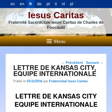
es
en
fr
de
pt
it
nl
pl
Iesus Caritas
Fraternité Sacerdotale Iesus Caritas de Charles de
Foucauld
Menu
Navigation dans les
←
Précédent
Suivant
→
LETTRE DE KANSAS CITY,
articles
EQUIPE INTERNATIONALE
Publié le
01/11/2016
par
Fraternidad Iesus Caritas
LETTRE DE KANSAS CITY
EQUIPE INTERNATIONALE