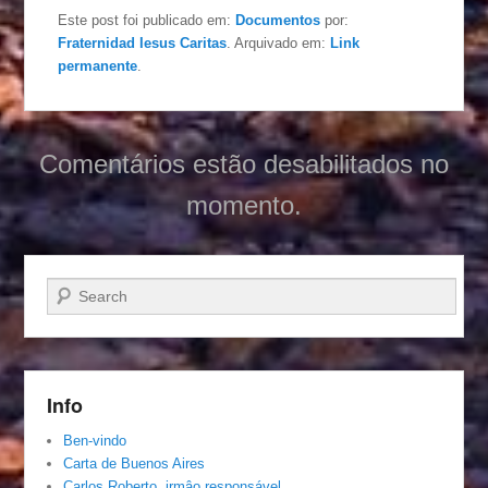
Este post foi publicado em:
Documentos
por:
Fraternidad Iesus Caritas
. Arquivado em:
Link
permanente
.
Comentários estão desabilitados no
momento.
Pesquisar…
Info
Ben-vindo
Carta de Buenos Aires
Carlos Roberto, irmâo responsável