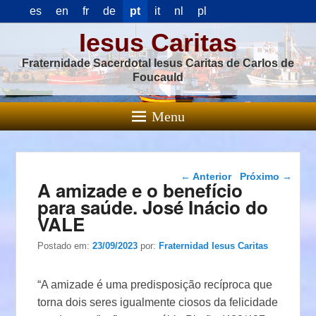
es
en
fr
de
pt
it
nl
pl
Iesus Caritas
Fraternidade Sacerdotal Iesus Caritas de Carlos de
Foucauld
Menu
Navegação das
←
Anterior
Próximo
→
A amizade e o benefício
postagens
para saúde. José Inácio do
VALE
Postado em:
23/09/2023
por:
Fraternidad Iesus Caritas
“A amizade é uma predisposição recíproca que
torna dois seres igualmente ciosos da felicidade