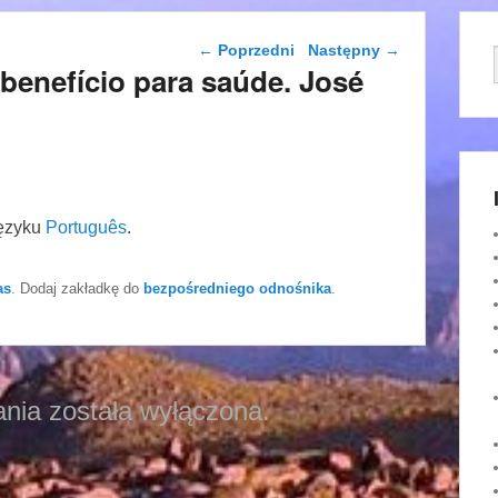
Nawigacja wpisu
←
Poprzedni
Następny
→
benefício para saúde. José
języku
Português
.
as
. Dodaj zakładkę do
bezpośredniego odnośnika
.
nia została wyłączona.