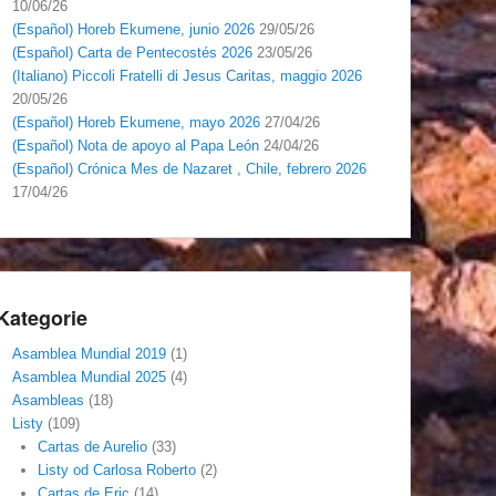
10/06/26
(Español) Horeb Ekumene, junio 2026
29/05/26
(Español) Carta de Pentecostés 2026
23/05/26
(Italiano) Piccoli Fratelli di Jesus Caritas, maggio 2026
20/05/26
(Español) Horeb Ekumene, mayo 2026
27/04/26
(Español) Nota de apoyo al Papa León
24/04/26
(Español) Crónica Mes de Nazaret , Chile, febrero 2026
17/04/26
Kategorie
Asamblea Mundial 2019
(1)
Asamblea Mundial 2025
(4)
Asambleas
(18)
Listy
(109)
Cartas de Aurelio
(33)
Listy od Carlosa Roberto
(2)
Cartas de Eric
(14)