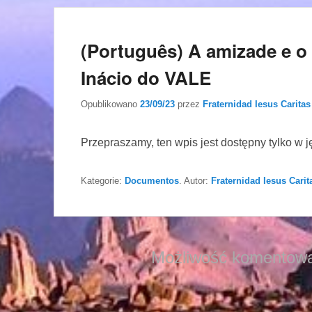
(Português) A amizade e o 
Inácio do VALE
Opublikowano
23/09/23
przez
Fraternidad Iesus Caritas
Przepraszamy, ten wpis jest dostępny tylko w 
Kategorie:
Documentos
. Autor:
Fraternidad Iesus Carit
Możliwość komentowa