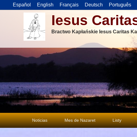
Español
English
Français
Deutsch
Português
Iesus Carita
Bractwo Kapłańskie Iesus Caritas Ka
Menu
Noticias
Mes de Nazaret
Listy
główne