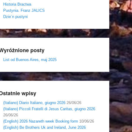
Historia Bractwa
Pustynia. Franz JALICS
Dzie´n pustyni
Wyróżnione posty
List od Buenos Aires, maj 2025
Ostatnie wpisy
(Italiano) Diario Italiano, giugno 2026
26/06/26
(Italiano) Piccoli Fratelli di Jesus Caritas, giugno 2026
26/06/26
(English) 2026 Nazareth week Booking form
10/06/26
(English) Be Brothers Uk and Ireland, June 2026