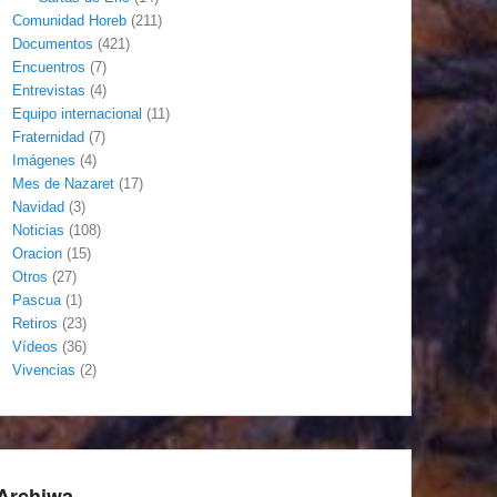
Comunidad Horeb
(211)
Documentos
(421)
Encuentros
(7)
Entrevistas
(4)
Equipo internacional
(11)
Fraternidad
(7)
Imágenes
(4)
Mes de Nazaret
(17)
Navidad
(3)
Noticias
(108)
Oracion
(15)
Otros
(27)
Pascua
(1)
Retiros
(23)
Vídeos
(36)
Vivencias
(2)
Archiwa