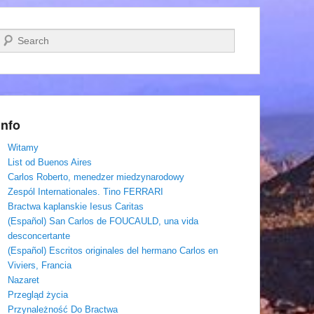
Szukaj
Info
Witamy
List od Buenos Aires
Carlos Roberto, menedzer miedzynarodowy
Zespól Internationales. Tino FERRARI
Bractwa kaplanskie Iesus Caritas
(Español) San Carlos de FOUCAULD, una vida
desconcertante
(Español) Escritos originales del hermano Carlos en
Viviers, Francia
Nazaret
Przegląd życia
Przynależność Do Bractwa