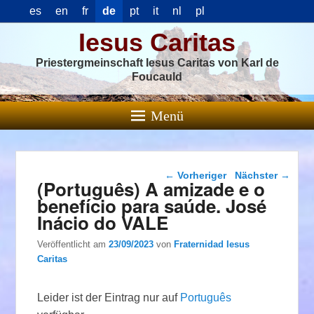
es
en
fr
de
pt
it
nl
pl
Iesus Caritas
Priestergmeinschaft Iesus Caritas von Karl de
Foucauld
Menü
Beitragsnavigation
←
Vorheriger
Nächster
→
(Português) A amizade e o
benefício para saúde. José
Inácio do VALE
Veröffentlicht am
23/09/2023
von
Fraternidad Iesus
Caritas
Leider ist der Eintrag nur auf
Português