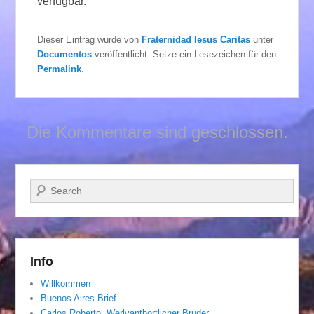
verfügbar.
Dieser Eintrag wurde von
Fraternidad Iesus Caritas
unter
Documentos
veröffentlicht. Setze ein Lesezeichen für den
Permalink
.
Die Kommentare sind geschlossen.
Suchen
Info
Willkommen
Buenos Aires Brief
Carlos Roberto, Werlvantbortlicher Bruder