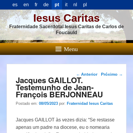
es
en
fr
de
pt
it
nl
pl
Iesus Caritas
Fraternidade Sacerdotal Iesus Caritas de Carlos de
Foucauld
Menu
Navegação das
←
Anterior
Próximo
→
Jacques GAILLOT.
postagens
Testemunho de Jean-
François BERJONNEAU
Postado em:
08/05/2023
por:
Fraternidad Iesus Caritas
Jacques GAILLOT às vezes dizia: “Se restasse
apenas um padre na diocese, eu o nomearia