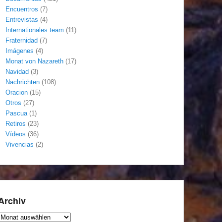
Encuentros
(7)
Entrevistas
(4)
Internationales team
(11)
Fraternidad
(7)
Imágenes
(4)
Monat von Nazareth
(17)
Navidad
(3)
Nachrichten
(108)
Oracion
(15)
Otros
(27)
Pascua
(1)
Retiros
(23)
Vídeos
(36)
Vivencias
(2)
Archiv
Archiv