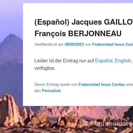
(Español) Jacques GAILLOT
François BERJONNEAU
Veröffentlicht am
08/05/2023
von
Fraternidad Iesus Cari
Leider ist der Eintrag nur auf
Español
,
English
verfügbar.
Dieser Eintrag wurde von
Fraternidad Iesus Caritas
unt
den
Permalink
.
Die Kommentare 