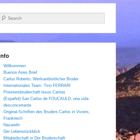
Suchen
Info
Willkommen
Buenos Aires Brief
Carlos Roberto, Werlvantbortlicher Bruder
Internationales Team. Tino FERRARI
Priestersbruderchaft Iesus Caritas
(Español) San Carlos de FOUCAULD, una vida
desconcertante
Original-Schriften des Bruders Carlos in Viviers,
Frankreich
Nazareth
Der Lebensrückblick
Mitgliedschaft in Der Bruderschaft