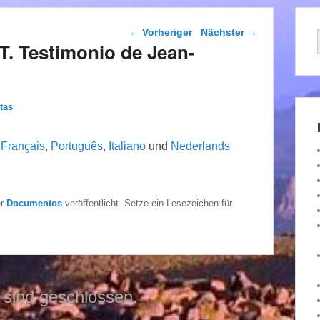
Beitragsnavigation
←
Vorheriger
Nächster
→
. Testimonio de Jean-
tas
,
Français
,
Português
,
Italiano
und
Nederlands
er
Documentos
veröffentlicht. Setze ein Lesezeichen für
sind geschlossen.