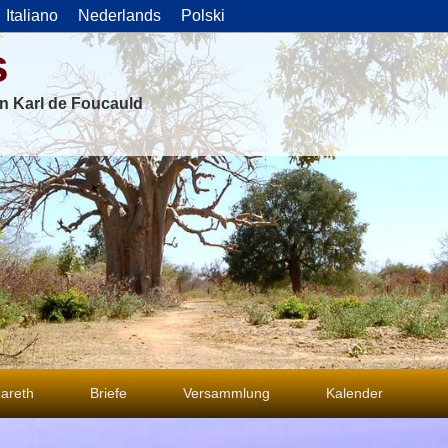
Italiano
Nederlands
Polski
s
on Karl de Foucauld
areth
Briefe
Versammlung
Kalender