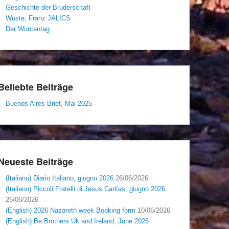
Geschichte der Bruderschaft
Wüste, Franz JALICS
Der Wüntentag
Beliebte Beiträge
Buenos Aires Brief, Mai 2025
Neueste Beiträge
(Italiano) Diario Italiano, giugno 2026
26/06/2026
(Italiano) Piccoli Fratelli di Jesus Caritas, giugno 2026
26/06/2026
(English) 2026 Nazareth week Booking form
10/06/2026
(English) Be Brothers Uk and Ireland, June 2026