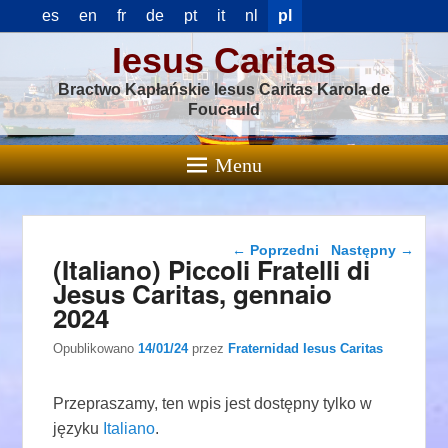
es
en
fr
de
pt
it
nl
pl
Iesus Caritas
Bractwo Kapłańskie Iesus Caritas Karola de
Foucauld
Menu
Nawigacja wpisu
←
Poprzedni
Następny
→
(Italiano) Piccoli Fratelli di
Jesus Caritas, gennaio
2024
Opublikowano
14/01/24
przez
Fraternidad Iesus Caritas
Przepraszamy, ten wpis jest dostępny tylko w
języku
Italiano
.