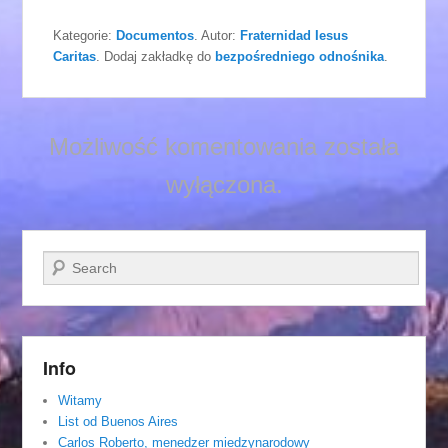
Kategorie:
Documentos
. Autor:
Fraternidad Iesus
Caritas
. Dodaj zakładkę do
bezpośredniego odnośnika
.
Możliwość komentowania została
wyłączona.
Szukaj
Info
Witamy
List od Buenos Aires
Carlos Roberto, menedzer miedzynarodowy