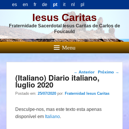
es
en
fr
de
pt
it
nl
pl
Iesus Caritas
Fraternidade Sacerdotal Iesus Caritas de Carlos de
Foucauld
Menu
Navegação das
←
Anterior
Próximo
→
(Italiano) Diario italiano,
postagens
luglio 2020
Postado em:
25/07/2020
por:
Fraternidad Iesus Caritas
Desculpe-nos, mas este texto esta apenas
disponível em
Italiano
.