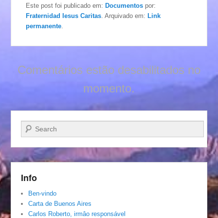
Este post foi publicado em:
Documentos
por:
Fraternidad Iesus Caritas
. Arquivado em:
Link
permanente
.
Comentários estão desabilitados no
momento.
Pesquisar…
Info
Ben-vindo
Carta de Buenos Aires
Carlos Roberto, irmâo responsável