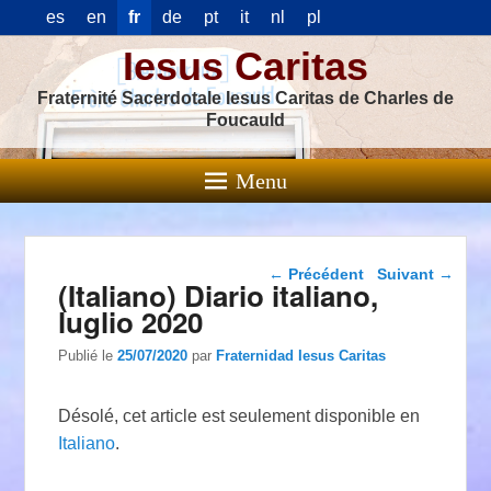
es
en
fr
de
pt
it
nl
pl
Iesus Caritas
Fraternité Sacerdotale Iesus Caritas de Charles de
Foucauld
Menu
Navigation dans les
←
Précédent
Suivant
→
(Italiano) Diario italiano,
articles
luglio 2020
Publié le
25/07/2020
par
Fraternidad Iesus Caritas
Désolé, cet article est seulement disponible en
Italiano
.