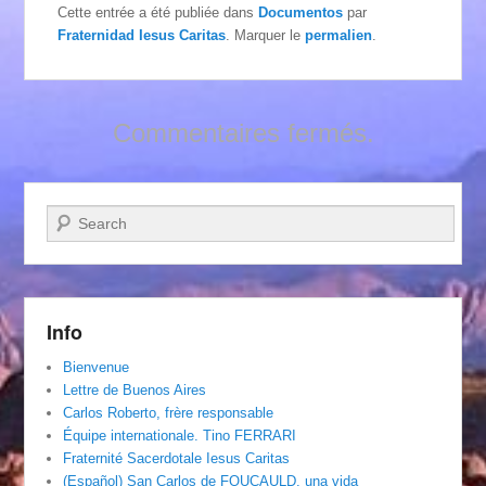
Cette entrée a été publiée dans
Documentos
par
Fraternidad Iesus Caritas
. Marquer le
permalien
.
Commentaires fermés.
Recherche
Info
Bienvenue
Lettre de Buenos Aires
Carlos Roberto, frère responsable
Équipe internationale. Tino FERRARI
Fraternité Sacerdotale Iesus Caritas
(Español) San Carlos de FOUCAULD, una vida