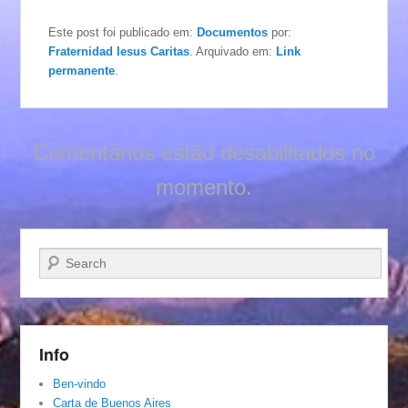
Este post foi publicado em:
Documentos
por:
Fraternidad Iesus Caritas
. Arquivado em:
Link
permanente
.
Comentários estão desabilitados no
momento.
Pesquisar…
Info
Ben-vindo
Carta de Buenos Aires