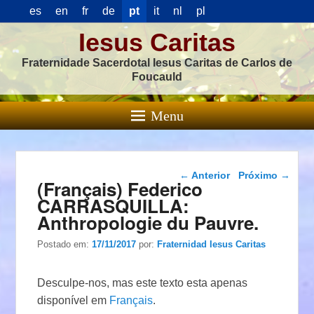
es
en
fr
de
pt
it
nl
pl
Iesus Caritas
Fraternidade Sacerdotal Iesus Caritas de Carlos de
Foucauld
Menu
Navegação das
←
Anterior
Próximo
→
(Français) Federico
postagens
CARRASQUILLA:
Anthropologie du Pauvre.
Postado em:
17/11/2017
por:
Fraternidad Iesus Caritas
Desculpe-nos, mas este texto esta apenas
disponível em
Français
.