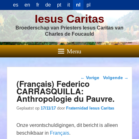
es
en
fr
de
pt
it
nl
pl
Iesus Caritas
Broederschap van Priesters Iesus Caritas van
Charles de Foucauld
Menu
Berichtnavigatie
←
Vorige
Volgende
→
(Français) Federico
CARRASQUILLA:
Anthropologie du Pauvre.
Geplaatst op
17/11/17
door
Fraternidad Iesus Caritas
Onze verontschuldigingen, dit bericht is alleen
beschikbaar in
Français
.