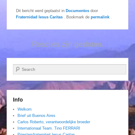
Dit bericht werd geplaatst in
Documentos
door
Fraternidad Iesus Caritas
. Bookmark de
permalink
.
Reacties zijn gesloten.
Zoeken
Info
Welkom
Brief uit Buenos Aires
Carlos Roberto, verantwoordelijke broeder
Internationaal Team. Tino FERRARI
Priestersfraterniteit Iesus Caritas