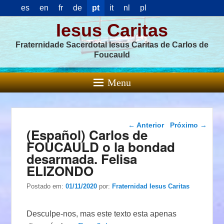
es
en
fr
de
pt
it
nl
pl
Iesus Caritas
Fraternidade Sacerdotal Iesus Caritas de Carlos de
Foucauld
Menu
Navegação das
←
Anterior
Próximo
→
(Español) Carlos de
postagens
FOUCAULD o la bondad
desarmada. Felisa
ELIZONDO
Postado em:
01/11/2020
por:
Fraternidad Iesus Caritas
Desculpe-nos, mas este texto esta apenas