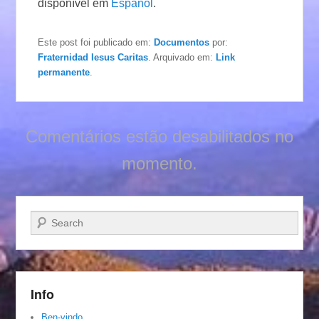
disponível em
Español
.
Este post foi publicado em:
Documentos
por:
Fraternidad Iesus Caritas
. Arquivado em:
Link
permanente
.
Comentários estão desabilitados no
momento.
Pesquisar…
Info
Ben-vindo