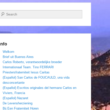
Zoeken
Info
Welkom
Brief uit Buenos Aires
Carlos Roberto, verantwoordelijke broeder
Internationaal Team. Tino FERRARI
Priestersfraterniteit Iesus Caritas
(Español) San Carlos de FOUCAULD, una vida
desconcertante
(Español) Escritos originales del hermano Carlos en
Viviers, Francia
(Español) Nazaret
De Levensherziening
Bij Een Fraterniteit Horen