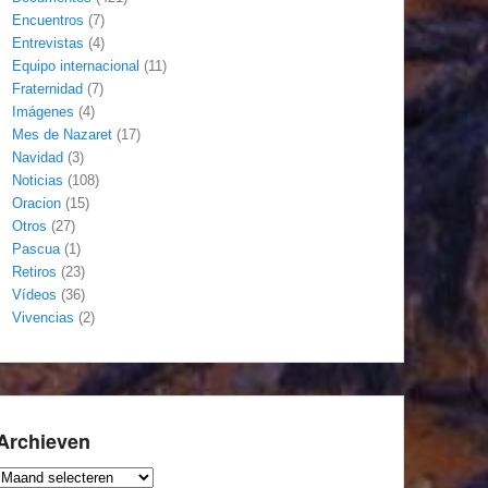
Encuentros
(7)
Entrevistas
(4)
Equipo internacional
(11)
Fraternidad
(7)
Imágenes
(4)
Mes de Nazaret
(17)
Navidad
(3)
Noticias
(108)
Oracion
(15)
Otros
(27)
Pascua
(1)
Retiros
(23)
Vídeos
(36)
Vivencias
(2)
Archieven
Archieven