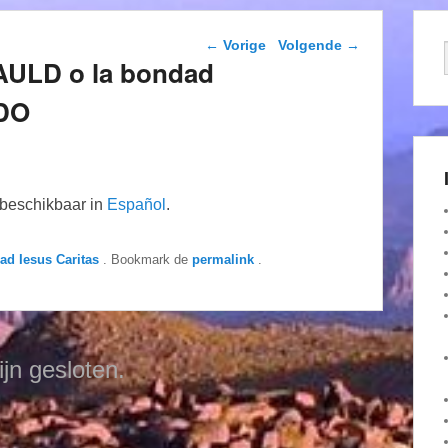
Berichtnavigatie
←
Vorige
Volgende
→
AULD o la bondad
NDO
n beschikbaar in
Español
.
dad Iesus Caritas
. Bookmark de
permalink
.
ijn gesloten.