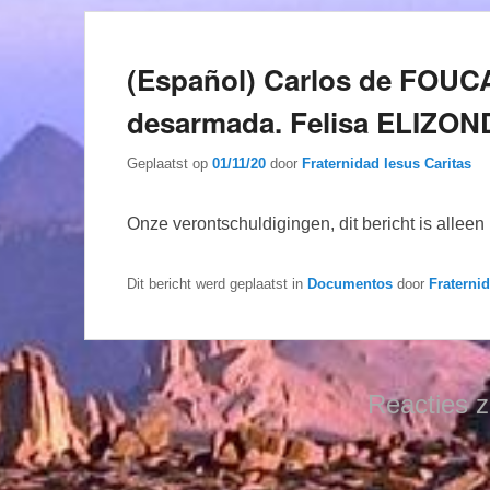
(Español) Carlos de FOUC
desarmada. Felisa ELIZO
Geplaatst op
01/11/20
door
Fraternidad Iesus Caritas
Onze verontschuldigingen, dit bericht is allee
Dit bericht werd geplaatst in
Documentos
door
Fraterni
Reacties z