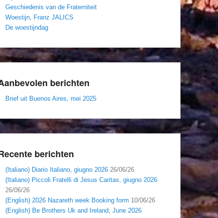
Geschiedenis van de Fraterniteit
Woestijn, Franz JALICS
De woestijndag
Aanbevolen berichten
Brief uit Buenos Aires, mei 2025
Recente berichten
(Italiano) Diario Italiano, giugno 2026
26/06/26
(Italiano) Piccoli Fratelli di Jesus Caritas, giugno 2026
26/06/26
(English) 2026 Nazareth week Booking form
10/06/26
(English) Be Brothers Uk and Ireland, June 2026