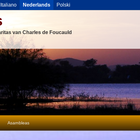
Italiano
Nederlands
Polski
s
ritas van Charles de Foucauld
Asambleas