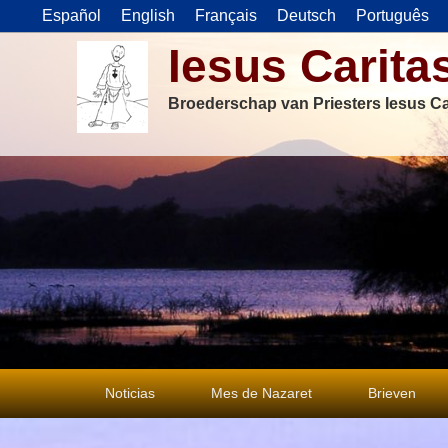
Español
English
Français
Deutsch
Português
Iesus Carita
Broederschap van Priesters Iesus Ca
Primair
Noticias
Mes de Nazaret
Brieven
menu