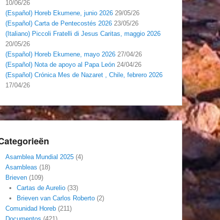
10/06/26
(Español) Horeb Ekumene, junio 2026
29/05/26
(Español) Carta de Pentecostés 2026
23/05/26
(Italiano) Piccoli Fratelli di Jesus Caritas, maggio 2026
20/05/26
(Español) Horeb Ekumene, mayo 2026
27/04/26
(Español) Nota de apoyo al Papa León
24/04/26
(Español) Crónica Mes de Nazaret , Chile, febrero 2026
17/04/26
Categorieën
Asamblea Mundial 2025
(4)
Asambleas
(18)
Brieven
(109)
Cartas de Aurelio
(33)
Brieven van Carlos Roberto
(2)
Comunidad Horeb
(211)
Documentos
(421)