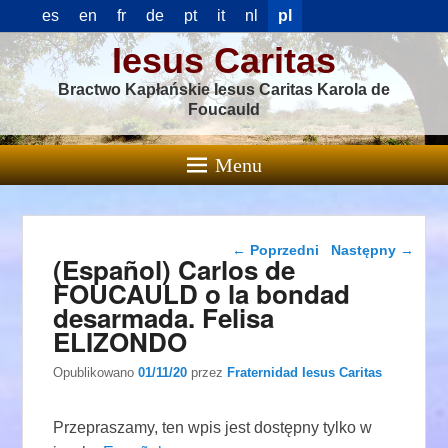
es
en
fr
de
pt
it
nl
pl
Iesus Caritas
Bractwo Kapłańskie Iesus Caritas Karola de
Foucauld
Menu
Nawigacja wpisu
←
Poprzedni
Następny
→
(Español) Carlos de
FOUCAULD o la bondad
desarmada. Felisa
ELIZONDO
Opublikowano
01/11/20
przez
Fraternidad Iesus Caritas
Przepraszamy, ten wpis jest dostępny tylko w