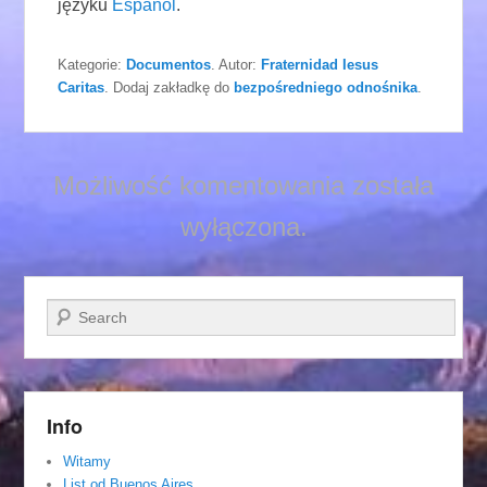
języku
Español
.
Kategorie:
Documentos
. Autor:
Fraternidad Iesus
Caritas
. Dodaj zakładkę do
bezpośredniego odnośnika
.
Możliwość komentowania została
wyłączona.
Szukaj
Info
Witamy
List od Buenos Aires