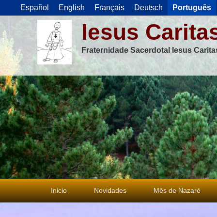
Español
English
Français
Deutsch
Português
Iesus Carita
Fraternidade Sacerdotal Iesus Carit
Menu
Inicio
Novidades
Mês de Nazaré
principal