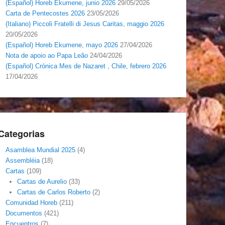
(Español) Horeb Ekumene, junio 2026
29/05/2026
Carta de Pentecostes 2026
23/05/2026
(Italiano) Piccoli Fratelli di Jesus Caritas, maggio 2026
20/05/2026
(Español) Horeb Ekumene, mayo 2026
27/04/2026
Nota de apoio ao Papa Leão
24/04/2026
(Español) Crónica Mes de Nazaret , Chile, febrero 2026
17/04/2026
Categorias
Asamblea Mundial 2025
(4)
Assembléia
(18)
Cartas
(109)
Cartas de Aurelio
(33)
Cartas de Carlos Roberto
(2)
Comunidad Horeb
(211)
Documentos
(421)
Encuentros
(7)