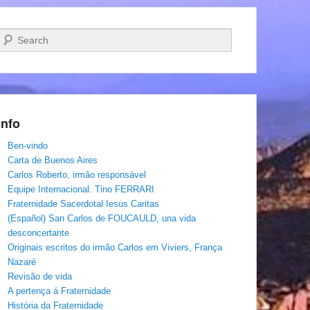
Pesquisar…
Info
Ben-vindo
Carta de Buenos Aires
Carlos Roberto, irmâo responsável
Equipe Internacional. Tino FERRARI
Fraternidade Sacerdotal Iesus Caritas
(Español) San Carlos de FOUCAULD, una vida
desconcertante
Originais escritos do irmão Carlos em Viviers, França
Nazaré
Revisão de vida
A pertença á Fraternidade
História da Fraternidade