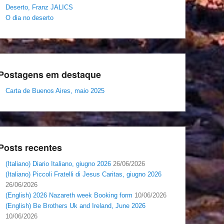
Deserto, Franz JALICS
O dia no deserto
Postagens em destaque
Carta de Buenos Aires, maio 2025
Posts recentes
(Italiano) Diario Italiano, giugno 2026
26/06/2026
(Italiano) Piccoli Fratelli di Jesus Caritas, giugno 2026
26/06/2026
(English) 2026 Nazareth week Booking form
10/06/2026
(English) Be Brothers Uk and Ireland, June 2026
10/06/2026