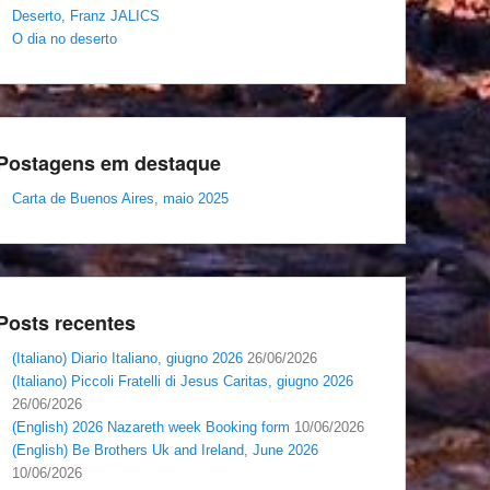
Deserto, Franz JALICS
O dia no deserto
Postagens em destaque
Carta de Buenos Aires, maio 2025
Posts recentes
(Italiano) Diario Italiano, giugno 2026
26/06/2026
(Italiano) Piccoli Fratelli di Jesus Caritas, giugno 2026
26/06/2026
(English) 2026 Nazareth week Booking form
10/06/2026
(English) Be Brothers Uk and Ireland, June 2026
10/06/2026