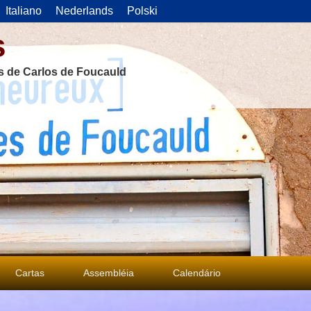
Italiano
Nederlands
Polski
s
as de Carlos de Foucauld
Cartas
Assembléia
Calendário