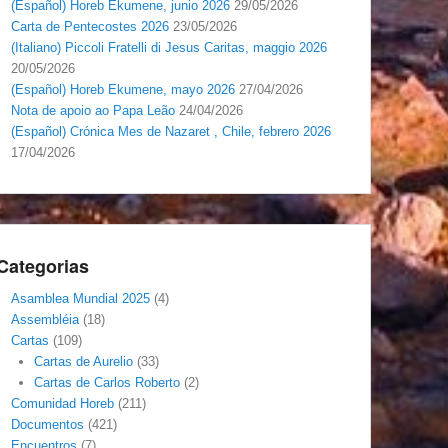
(Español) Horeb Ekumene, junio 2026
29/05/2026
Carta de Pentecostes 2026
23/05/2026
(Italiano) Piccoli Fratelli di Jesus Caritas, maggio 2026
20/05/2026
(Español) Horeb Ekumene, mayo 2026
27/04/2026
Nota de apoio ao Papa Leão
24/04/2026
(Español) Crónica Mes de Nazaret , Chile, febrero 2026
17/04/2026
Categorias
Asamblea Mundial 2025
(4)
Assembléia
(18)
Cartas
(109)
Cartas de Aurelio
(33)
Cartas de Carlos Roberto
(2)
Comunidad Horeb
(211)
Documentos
(421)
Encuentros
(7)