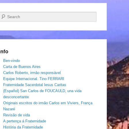
Pesquisar…
Info
Ben-vindo
Carta de Buenos Aires
Carlos Roberto, irmâo responsável
Equipe Internacional. Tino FERRARI
Fraternidade Sacerdotal Iesus Caritas
(Español) San Carlos de FOUCAULD, una vida
desconcertante
Originais escritos do irmão Carlos em Viviers, França
Nazaré
Revisão de vida
A pertença á Fraternidade
História da Fraternidade