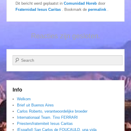
Dit bericht werd geplaatst in
Comunidad Horeb
door
Fraternidad Iesus Caritas
. Bookmark de
permalink
.
Reacties zijn gesloten.
Zoeken
Info
Welkom
Brief uit Buenos Aires
Carlos Roberto, verantwoordelijke broeder
Internationaal Team. Tino FERRARI
Priestersfraterniteit Iesus Caritas
(Español) San Carlos de FOUCAULD, una vida