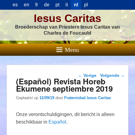
es
en
fr
de
pt
it
nl
pl
Iesus Caritas
Broederschap van Priesters Iesus Caritas van
Charles de Foucauld
Menu
Berichtnavigatie
←
Vorige
Volgende
→
(Español) Revista Horeb
Ekumene septiembre 2019
Geplaatst op
11/09/19
door
Fraternidad Iesus Caritas
Onze verontschuldigingen, dit bericht is alleen
beschikbaar in
Español
.