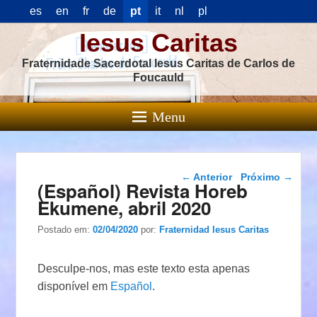
es
en
fr
de
pt
it
nl
pl
Iesus Caritas
Fraternidade Sacerdotal Iesus Caritas de Carlos de
Foucauld
Menu
Navegação das
←
Anterior
Próximo
→
(Español) Revista Horeb
postagens
Ekumene, abril 2020
Postado em:
02/04/2020
por:
Fraternidad Iesus Caritas
Desculpe-nos, mas este texto esta apenas
disponível em
Español
.