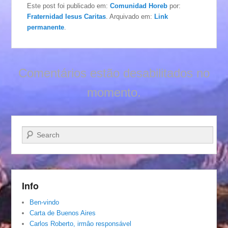
Este post foi publicado em:
Comunidad Horeb
por:
Fraternidad Iesus Caritas
. Arquivado em:
Link
permanente
.
Comentários estão desabilitados no
momento.
Pesquisar…
Info
Ben-vindo
Carta de Buenos Aires
Carlos Roberto, irmâo responsável