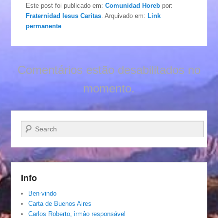
Este post foi publicado em:
Comunidad Horeb
por:
Fraternidad Iesus Caritas
. Arquivado em:
Link
permanente
.
Comentários estão desabilitados no
momento.
Pesquisar…
Info
Ben-vindo
Carta de Buenos Aires
Carlos Roberto, irmâo responsável