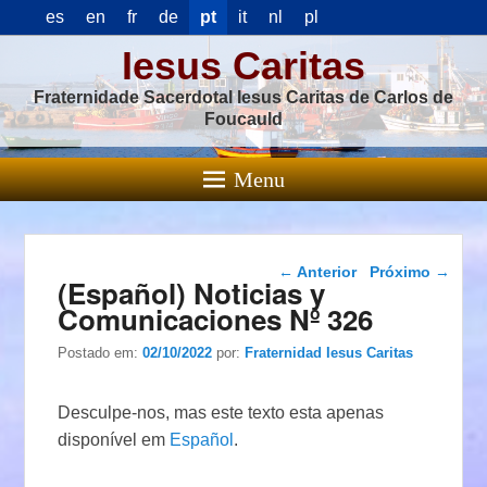
es
en
fr
de
pt
it
nl
pl
Iesus Caritas
Fraternidade Sacerdotal Iesus Caritas de Carlos de
Foucauld
Menu
Navegação das
←
Anterior
Próximo
→
(Español) Noticias y
postagens
Comunicaciones Nº 326
Postado em:
02/10/2022
por:
Fraternidad Iesus Caritas
Desculpe-nos, mas este texto esta apenas
disponível em
Español
.