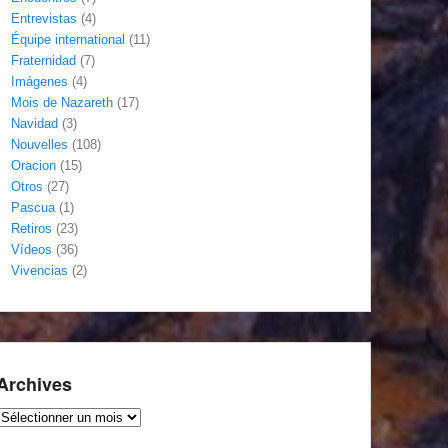
Entrevistas
(4)
Équipe international
(11)
Fraternidad
(7)
Imágenes
(4)
Mois de Nazareth
(17)
Navidad
(3)
Nouvelles
(108)
Oracion
(15)
Otros
(27)
Pascua
(1)
Retiros
(23)
Vídeos
(36)
Vivencias
(2)
Archives
Archives