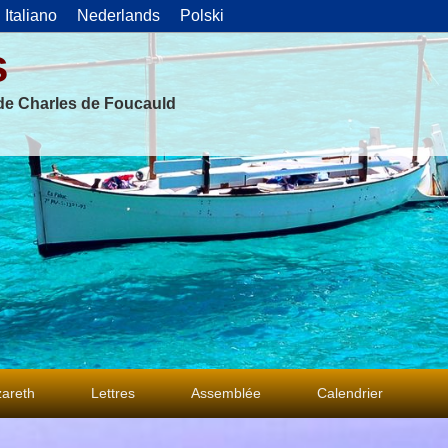
Italiano
Nederlands
Polski
s
 de Charles de Foucauld
areth
Lettres
Assemblée
Calendrier