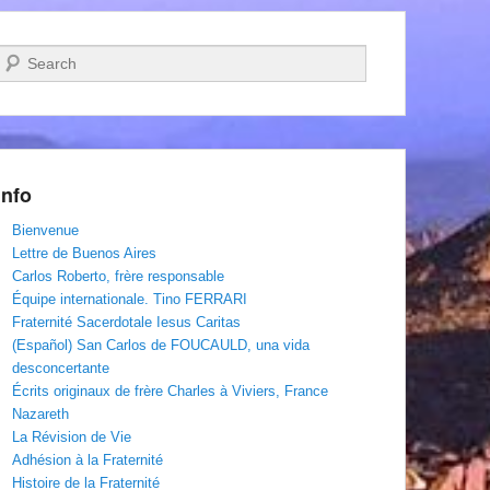
Recherche
Info
Bienvenue
Lettre de Buenos Aires
Carlos Roberto, frère responsable
Équipe internationale. Tino FERRARI
Fraternité Sacerdotale Iesus Caritas
(Español) San Carlos de FOUCAULD, una vida
desconcertante
Écrits originaux de frère Charles à Viviers, France
Nazareth
La Révision de Vie
Adhésion à la Fraternité
Histoire de la Fraternité