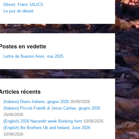
Désert, Franz JALICS
Le jour de désert
Postes en vedette
Lettre de Buenos Aires, mai 2025
Articles récents
(Italiano) Diario Italiano, giugno 2026
26/06/2026
(Italiano) Piccoli Fratelli di Jesus Caritas, giugno 2026
26/06/2026
(English) 2026 Nazareth week Booking form
10/06/2026
(English) Be Brothers Uk and Ireland, June 2026
10/06/2026