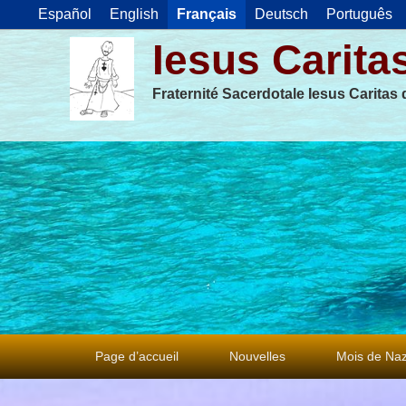
Español
English
Français
Deutsch
Português
Iesus Carita
Fraternité Sacerdotale Iesus Caritas
Premier
Page d’accueil
Nouvelles
Mois de Naz
menu