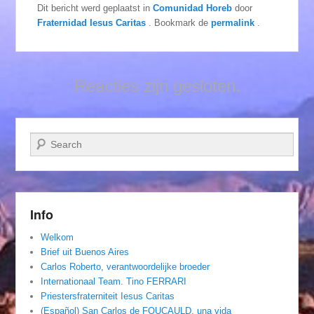
Dit bericht werd geplaatst in
Comunidad Horeb
door
Fraternidad Iesus Caritas
. Bookmark de
permalink
.
Reacties zijn gesloten.
Zoeken
Info
Welkom
Brief uit Buenos Aires
Carlos Roberto, verantwoordelijke broeder
Internationaal Team. Tino FERRARI
Priestersfraterniteit Iesus Caritas
(Español) San Carlos de FOUCAULD, una vida