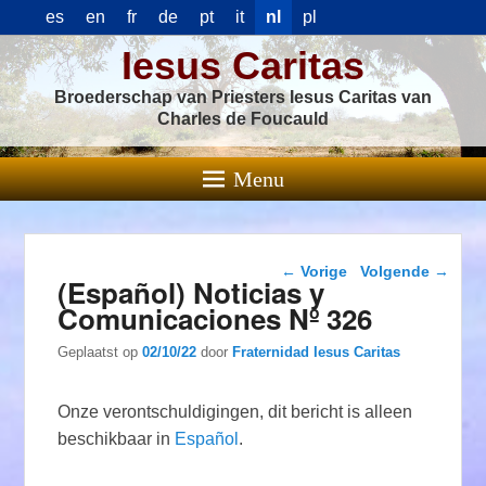
es
en
fr
de
pt
it
nl
pl
Iesus Caritas
Broederschap van Priesters Iesus Caritas van
Charles de Foucauld
Menu
Berichtnavigatie
←
Vorige
Volgende
→
(Español) Noticias y
Comunicaciones Nº 326
Geplaatst op
02/10/22
door
Fraternidad Iesus Caritas
Onze verontschuldigingen, dit bericht is alleen
beschikbaar in
Español
.