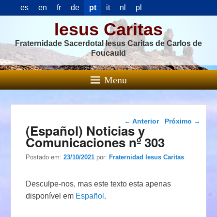
es
en
fr
de
pt
it
nl
pl
Iesus Caritas
Fraternidade Sacerdotal Iesus Caritas de Carlos de
Foucauld
Menu
Navegação das
←
Anterior
Próximo
→
(Español) Noticias y
postagens
Comunicaciones nº 303
Postado em:
23/10/2021
por:
Fraternidad Iesus Caritas
Desculpe-nos, mas este texto esta apenas
disponível em
Español
.