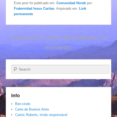
Este post foi publicado em:
Comunidad Horeb
por:
Fraternidad Iesus Caritas
. Arquivado em:
Link
permanente
.
Comentários estão desabilitados no
momento.
Pesquisar…
Info
Ben-vindo
Carta de Buenos Aires
Carlos Roberto, irmâo responsável