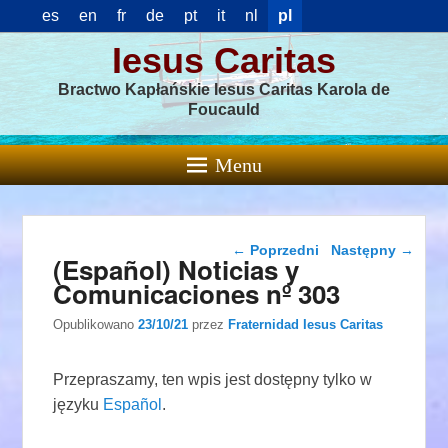
es
en
fr
de
pt
it
nl
pl
Iesus Caritas
Bractwo Kapłańskie Iesus Caritas Karola de
Foucauld
Menu
Nawigacja wpisu
←
Poprzedni
Następny
→
(Español) Noticias y
Comunicaciones nº 303
Opublikowano
23/10/21
przez
Fraternidad Iesus Caritas
Przepraszamy, ten wpis jest dostępny tylko w
języku
Español
.