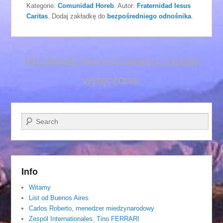
Kategorie:
Comunidad Horeb
. Autor:
Fraternidad Iesus
Caritas
. Dodaj zakładkę do
bezpośredniego odnośnika
.
Możliwość komentowania została
wyłączona.
Szukaj
Info
Witamy
List od Buenos Aires
Carlos Roberto, menedzer miedzynarodowy
Zespól Internationales. Tino FERRARI