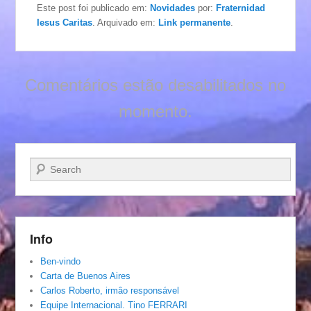
Este post foi publicado em:
Novidades
por:
Fraternidad
Iesus Caritas
. Arquivado em:
Link permanente
.
Comentários estão desabilitados no
momento.
Pesquisar…
Info
Ben-vindo
Carta de Buenos Aires
Carlos Roberto, irmâo responsável
Equipe Internacional. Tino FERRARI