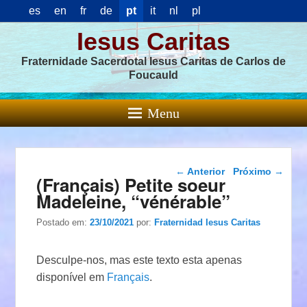
es
en
fr
de
pt
it
nl
pl
Iesus Caritas
Fraternidade Sacerdotal Iesus Caritas de Carlos de
Foucauld
Menu
Navegação das
←
Anterior
Próximo
→
(Français) Petite soeur
postagens
Madeleine, “vénérable”
Postado em:
23/10/2021
por:
Fraternidad Iesus Caritas
Desculpe-nos, mas este texto esta apenas
disponível em
Français
.