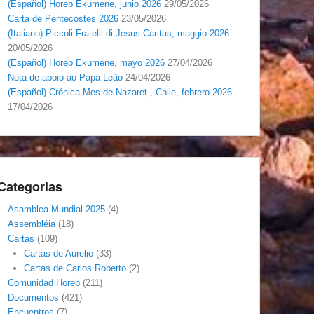
(Español) Horeb Ekumene, junio 2026
29/05/2026
Carta de Pentecostes 2026
23/05/2026
(Italiano) Piccoli Fratelli di Jesus Caritas, maggio 2026
20/05/2026
(Español) Horeb Ekumene, mayo 2026
27/04/2026
Nota de apoio ao Papa Leão
24/04/2026
(Español) Crónica Mes de Nazaret , Chile, febrero 2026
17/04/2026
Categorias
Asamblea Mundial 2025
(4)
Assembléia
(18)
Cartas
(109)
Cartas de Aurelio
(33)
Cartas de Carlos Roberto
(2)
Comunidad Horeb
(211)
Documentos
(421)
Encuentros
(7)