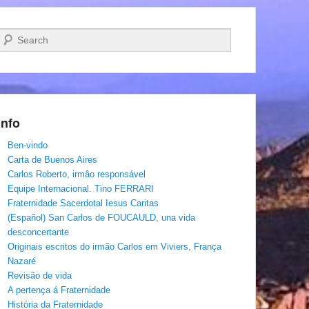
Pesquisar…
Info
Ben-vindo
Carta de Buenos Aires
Carlos Roberto, irmâo responsável
Equipe Internacional. Tino FERRARI
Fraternidade Sacerdotal Iesus Caritas
(Español) San Carlos de FOUCAULD, una vida
desconcertante
Originais escritos do irmão Carlos em Viviers, França
Nazaré
Revisão de vida
A pertença á Fraternidade
História da Fraternidade