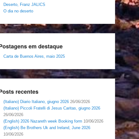
Deserto, Franz JALICS
O dia no deserto
Postagens em destaque
Carta de Buenos Aires, maio 2025
Posts recentes
(Italiano) Diario Italiano, giugno 2026
26/06/2026
(Italiano) Piccoli Fratelli di Jesus Caritas, giugno 2026
26/06/2026
(English) 2026 Nazareth week Booking form
10/06/2026
(English) Be Brothers Uk and Ireland, June 2026
10/06/2026