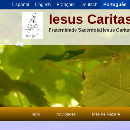
Español
English
Français
Deutsch
Português
Iesus Carita
Fraternidade Sacerdotal Iesus Carit
Menu
Inicio
Novidades
Mês de Nazaré
principal