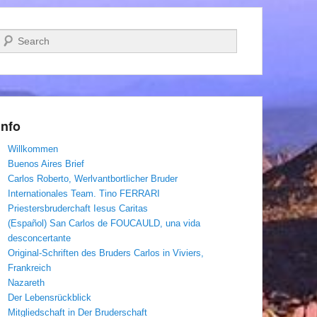
Suchen
Info
Willkommen
Buenos Aires Brief
Carlos Roberto, Werlvantbortlicher Bruder
Internationales Team. Tino FERRARI
Priestersbruderchaft Iesus Caritas
(Español) San Carlos de FOUCAULD, una vida
desconcertante
Original-Schriften des Bruders Carlos in Viviers,
Frankreich
Nazareth
Der Lebensrückblick
Mitgliedschaft in Der Bruderschaft