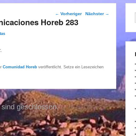
Beitragsnavigation
←
Vorheriger
Nächster
→
nicaciones Horeb 283
tas
.
er
Comunidad Horeb
veröffentlicht. Setze ein Lesezeichen
sind geschlossen.