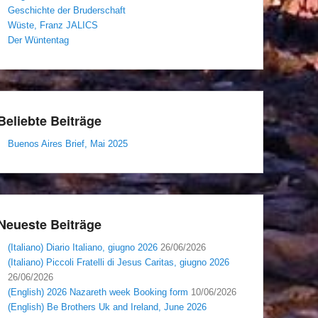
Geschichte der Bruderschaft
Wüste, Franz JALICS
Der Wüntentag
Beliebte Beiträge
Buenos Aires Brief, Mai 2025
Neueste Beiträge
(Italiano) Diario Italiano, giugno 2026
26/06/2026
(Italiano) Piccoli Fratelli di Jesus Caritas, giugno 2026
26/06/2026
(English) 2026 Nazareth week Booking form
10/06/2026
(English) Be Brothers Uk and Ireland, June 2026