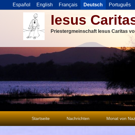
Español
English
Français
Deutsch
Português
Iesus Carita
Priestergmeinschaft Iesus Caritas v
Primäres
Startseite
Nachrichten
Monat von Naz
Menü