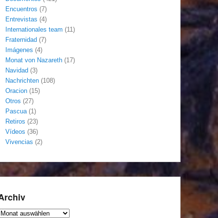
Encuentros
(7)
Entrevistas
(4)
Internationales team
(11)
Fraternidad
(7)
Imágenes
(4)
Monat von Nazareth
(17)
Navidad
(3)
Nachrichten
(108)
Oracion
(15)
Otros
(27)
Pascua
(1)
Retiros
(23)
Vídeos
(36)
Vivencias
(2)
Archiv
Archiv