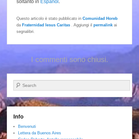
soltanto in
Español
.
Questo articolo è stato pubblicato in
Comunidad Horeb
da
Fraternidad Iesus Caritas
. Aggiungi il
permalink
ai
segnalibri.
I commenti sono chiusi.
Cerca
Info
Benvenuti
Lettera da Buenos Aires