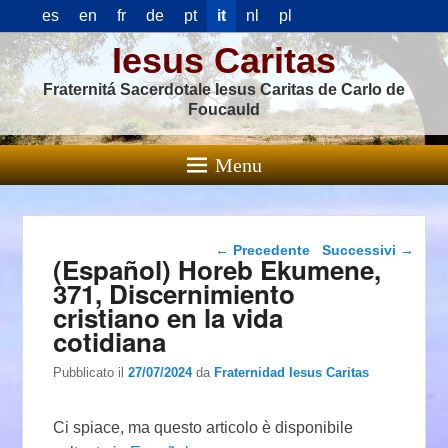
es
en
fr
de
pt
it
nl
pl
Iesus Caritas
Fraternitá Sacerdotale Iesus Caritas de Carlo de
Foucauld
Menu
Navigazione articolo
←
Precedente
Successivi
→
(Español) Horeb Ekumene,
371, Discernimiento
cristiano en la vida
cotidiana
Pubblicato il
27/07/2024
da
Fraternidad Iesus Caritas
Ci spiace, ma questo articolo è disponibile