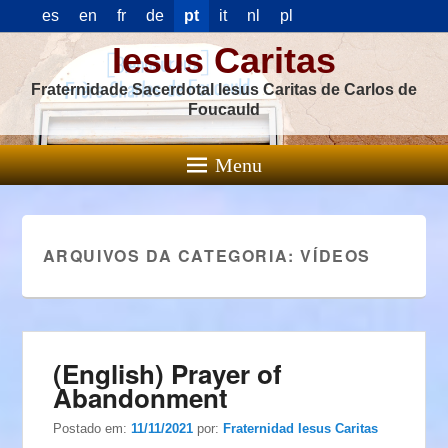
es
en
fr
de
pt
it
nl
pl
Iesus Caritas
Fraternidade Sacerdotal Iesus Caritas de Carlos de
Foucauld
Menu
ARQUIVOS DA CATEGORIA:
VÍDEOS
(English) Prayer of
Abandonment
Postado em:
11/11/2021
por:
Fraternidad Iesus Caritas