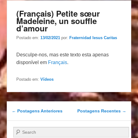
(Français) Petite sœur
Madeleine, un souffle
d’amour
Postado em:
13/02/2021
por:
Fraternidad Iesus Caritas
Desculpe-nos, mas este texto esta apenas
disponível em
Français
.
Postado em:
Vídeos
Navegação das postagens
←
Postagens Anteriores
Postagens Recentes
→
Pesquisar…