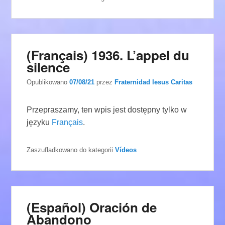
(Français) 1936. L’appel du
silence
Opublikowano
07/08/21
przez
Fraternidad Iesus Caritas
Przepraszamy, ten wpis jest dostępny tylko w
języku
Français
.
Zaszufladkowano do kategorii
Vídeos
(Español) Oración de
Abandono