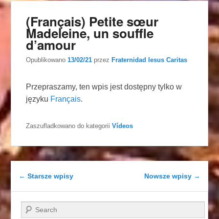
(Français) Petite sœur
Madeleine, un souffle
d’amour
Opublikowano
13/02/21
przez
Fraternidad Iesus Caritas
Przepraszamy, ten wpis jest dostępny tylko w
języku
Français
.
Zaszufladkowano do kategorii
Vídeos
Nawigacja wpisu
←
Starsze wpisy
Nowsze wpisy
→
Szukaj