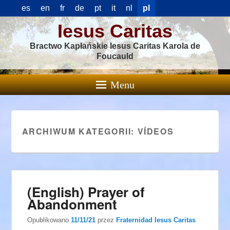
es
en
fr
de
pt
it
nl
pl
Iesus Caritas
Bractwo Kapłańskie Iesus Caritas Karola de
Foucauld
Menu
ARCHIWUM KATEGORII:
VÍDEOS
(English) Prayer of
Abandonment
Opublikowano
11/11/21
przez
Fraternidad Iesus Caritas