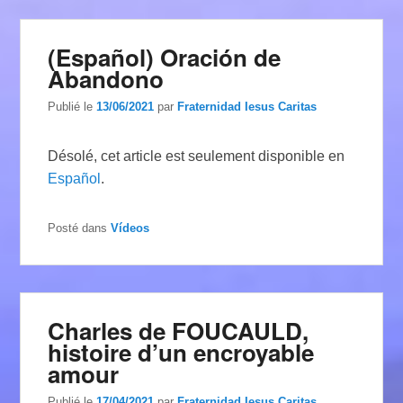
(Español) Oración de
Abandono
Publié le
13/06/2021
par
Fraternidad Iesus Caritas
Désolé, cet article est seulement disponible en
Español
.
Posté dans
Vídeos
Charles de FOUCAULD,
histoire d’un encroyable
amour
Publié le
17/04/2021
par
Fraternidad Iesus Caritas