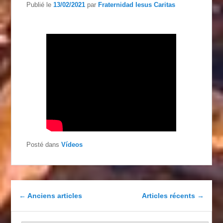
Publié le
13/02/2021
par
Fraternidad Iesus Caritas
Posté dans
Vídeos
Navigation dans les articles
←
Anciens articles
Articles récents
→