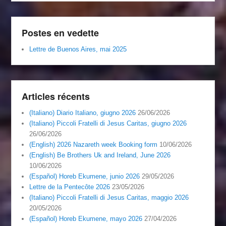
Postes en vedette
Lettre de Buenos Aires, mai 2025
Articles récents
(Italiano) Diario Italiano, giugno 2026
26/06/2026
(Italiano) Piccoli Fratelli di Jesus Caritas, giugno 2026
26/06/2026
(English) 2026 Nazareth week Booking form
10/06/2026
(English) Be Brothers Uk and Ireland, June 2026
10/06/2026
(Español) Horeb Ekumene, junio 2026
29/05/2026
Lettre de la Pentecôte 2026
23/05/2026
(Italiano) Piccoli Fratelli di Jesus Caritas, maggio 2026
20/05/2026
(Español) Horeb Ekumene, mayo 2026
27/04/2026