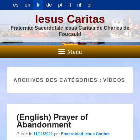
es
en
fr
de
pt
it
nl
pl
Iesus Caritas
Fraternité Sacerdotale Iesus Caritas de Charles de
Foucauld
Menu
ARCHIVES DES CATÉGORIES :
VÍDEOS
(English) Prayer of
Abandonment
Publié le
11/11/2021
par
Fraternidad Iesus Caritas