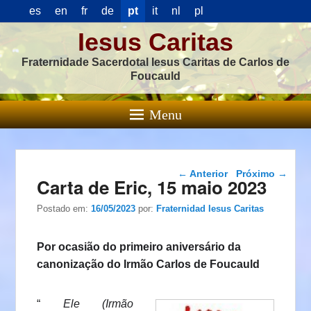
es
en
fr
de
pt
it
nl
pl
Iesus Caritas
Fraternidade Sacerdotal Iesus Caritas de Carlos de
Foucauld
Menu
Navegação das
←
Anterior
Próximo
→
Carta de Eric, 15 maio 2023
postagens
Postado em:
16/05/2023
por:
Fraternidad Iesus Caritas
Por ocasião do primeiro aniversário da
canonização do Irmão Carlos de Foucauld
“
Ele (Irmão