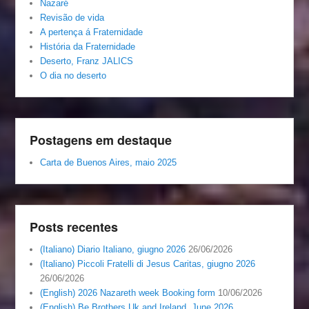
Nazaré
Revisão de vida
A pertença á Fraternidade
História da Fraternidade
Deserto, Franz JALICS
O dia no deserto
Postagens em destaque
Carta de Buenos Aires, maio 2025
Posts recentes
(Italiano) Diario Italiano, giugno 2026
26/06/2026
(Italiano) Piccoli Fratelli di Jesus Caritas, giugno 2026
26/06/2026
(English) 2026 Nazareth week Booking form
10/06/2026
(English) Be Brothers Uk and Ireland, June 2026