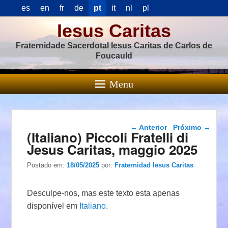
es
en
fr
de
pt
it
nl
pl
Iesus Caritas
Fraternidade Sacerdotal Iesus Caritas de Carlos de
Foucauld
Menu
Navegação das
←
Anterior
Próximo
→
(Italiano) Piccoli Fratelli di
postagens
Jesus Caritas, maggio 2025
Postado em:
18/05/2025
por:
Fraternidad Iesus Caritas
Desculpe-nos, mas este texto esta apenas
disponível em
Italiano
.