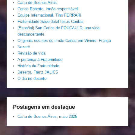
Carta de Buenos Aires
Carlos Roberto, irmâo responsável
Equipe Internacional. Tino FERRARI
Fraternidade Sacerdotal Iesus Caritas
(Español) San Carlos de FOUCAULD, una vida
desconcertante
Originais escritos do irmão Carlos em Viviers, França
Nazaré
Revisão de vida
A pertença á Fraternidade
História da Fraternidade
Deserto, Franz JALICS
O dia no deserto
Postagens em destaque
Carta de Buenos Aires, maio 2025