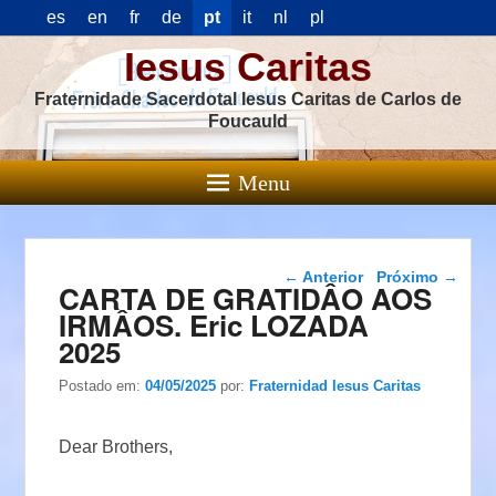
es
en
fr
de
pt
it
nl
pl
Iesus Caritas
Fraternidade Sacerdotal Iesus Caritas de Carlos de
Foucauld
Menu
Navegação das
←
Anterior
Próximo
→
CARTA DE GRATIDÂO AOS
postagens
IRMÂOS. Eric LOZADA
2025
Postado em:
04/05/2025
por:
Fraternidad Iesus Caritas
Dear Brothers,