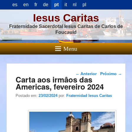
es
en
fr
de
pt
it
nl
pl
Iesus Caritas
Fraternidade Sacerdotal Iesus Caritas de Carlos de
Foucauld
Menu
Navegação das
←
Anterior
Próximo
→
Carta aos irmâos das
postagens
Americas, fevereiro 2024
Postado em:
23/02/2024
por:
Fraternidad Iesus Caritas