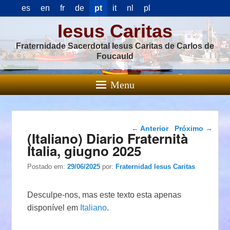
es
en
fr
de
pt
it
nl
pl
Iesus Caritas
Fraternidade Sacerdotal Iesus Caritas de Carlos de
Foucauld
Menu
Navegação das
←
Anterior
Próximo
→
(Italiano) Diario Fraternità
postagens
Italia, giugno 2025
Postado em:
29/06/2025
por:
Fraternidad Iesus Caritas
Desculpe-nos, mas este texto esta apenas
disponível em
Italiano
.