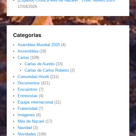
(Español) Crónica Mes de Nazaret , Chile, febrero 2026
17/04/2026
Categorias
Asamblea Mundial 2025
(4)
Assembléia
(18)
Cartas
(109)
Cartas de Aurelio
(33)
Cartas de Carlos Roberto
(2)
Comunidad Horeb
(211)
Documentos
(421)
Encuentros
(7)
Entrevistas
(4)
Equipe internacional
(11)
Fraternidad
(7)
Imágenes
(4)
Mês de Nazaré
(17)
Navidad
(3)
Novidades
(108)