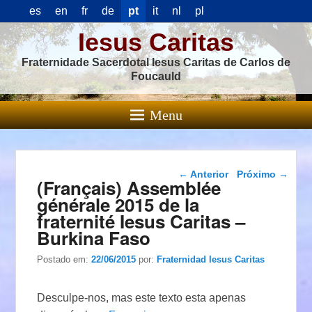
es
en
fr
de
pt
it
nl
pl
Iesus Caritas
Fraternidade Sacerdotal Iesus Caritas de Carlos de
Foucauld
Menu
Navegação das
←
Anterior
Próximo
→
(Français) Assemblée
postagens
générale 2015 de la
fraternité Iesus Caritas –
Burkina Faso
Postado em:
22/06/2015
por:
Fraternidad Iesus Caritas
Desculpe-nos, mas este texto esta apenas