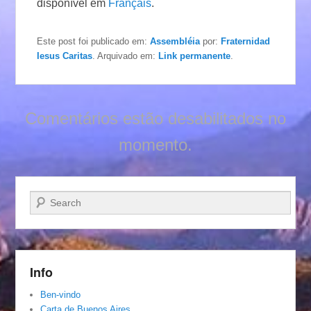
disponível em
Français
.
Este post foi publicado em:
Assembléia
por:
Fraternidad
Iesus Caritas
. Arquivado em:
Link permanente
.
Comentários estão desabilitados no
momento.
Pesquisar…
Info
Ben-vindo
Carta de Buenos Aires