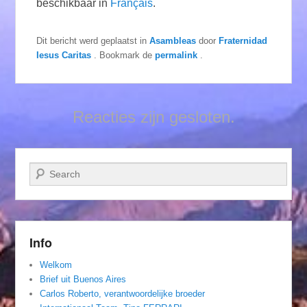
beschikbaar in
Français
.
Dit bericht werd geplaatst in
Asambleas
door
Fraternidad
Iesus Caritas
. Bookmark de
permalink
.
Reacties zijn gesloten.
Zoeken
Info
Welkom
Brief uit Buenos Aires
Carlos Roberto, verantwoordelijke broeder