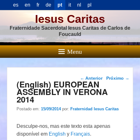
es
en
fr
de
pt
it
nl
pl
Iesus Caritas
Fraternidade Sacerdotal Iesus Caritas de Carlos de
Foucauld
Menu
Navegação das
←
Anterior
Próximo
→
(English) EUROPEAN
postagens
ASSEMBLY IN VERONA
2014
Postado em:
15/09/2014
por:
Fraternidad Iesus Caritas
Desculpe-nos, mas este texto esta apenas
disponível em
English
y
Français
.