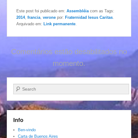
Este post foi publicado em:
Assembléia
com as Tags:
2014
,
francia
,
verone
por:
Fraternidad Iesus Caritas
.
Arquivado em:
Link permanente
.
Comentários estão desabilitados no
momento.
Pesquisar…
Info
Ben-vindo
Carta de Buenos Aires