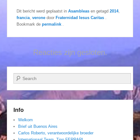
Dit bericht werd geplaatst in
Asambleas
en getagd
2014
,
francia
,
verone
door
Fraternidad Iesus Caritas
.
Bookmark de
permalink
.
Reacties zijn gesloten.
Zoeken
Info
Welkom
Brief uit Buenos Aires
Carlos Roberto, verantwoordelijke broeder
Internationaal Team. Tino FERRARI