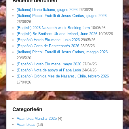
Recente berichten
(Italiano) Diario Italiano, giugno 2026
26/06/26
(Italiano) Piccoli Fratelli di Jesus Caritas, giugno 2026
26/06/26
(English) 2026 Nazareth week Booking form
10/06/26
(English) Be Brothers Uk and Ireland, June 2026
10/06/26
(Español) Horeb Ekumene, junio 2026
29/05/26
(Español) Carta de Pentecostés 2026
23/05/26
(Italiano) Piccoli Fratelli di Jesus Caritas, maggio 2026
20/05/26
(Español) Horeb Ekumene, mayo 2026
27/04/26
(Español) Nota de apoyo al Papa León
24/04/26
(Español) Crónica Mes de Nazaret , Chile, febrero 2026
17/04/26
Categorieën
Asamblea Mundial 2025
(4)
Asambleas
(18)