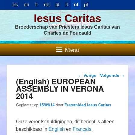
es
en
fr
de
pt
it
nl
pl
Iesus Caritas
Broederschap van Priesters Iesus Caritas van
Charles de Foucauld
Menu
Berichtnavigatie
←
Vorige
Volgende
→
(English) EUROPEAN
ASSEMBLY IN VERONA
2014
Geplaatst op
15/09/14
door
Fraternidad Iesus Caritas
Onze verontschuldigingen, dit bericht is alleen
beschikbaar in
English
en
Français
.