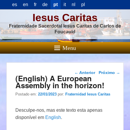
es
en
fr
de
pt
it
nl
pl
Iesus Caritas
Fraternidade Sacerdotal Iesus Caritas de Carlos de
Foucauld
Menu
Navegação das
←
Anterior
Próximo
→
(English) A European
postagens
Assembly in the horizon!
Postado em:
22/01/2023
por:
Fraternidad Iesus Caritas
Desculpe-nos, mas este texto esta apenas
disponível em
English
.