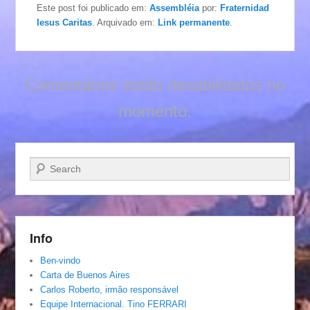
Este post foi publicado em:
Assembléia
por:
Fraternidad
Iesus Caritas
. Arquivado em:
Link permanente
.
Comentários estão desabilitados no
momento.
Pesquisar…
Info
Ben-vindo
Carta de Buenos Aires
Carlos Roberto, irmâo responsável
Equipe Internacional. Tino FERRARI