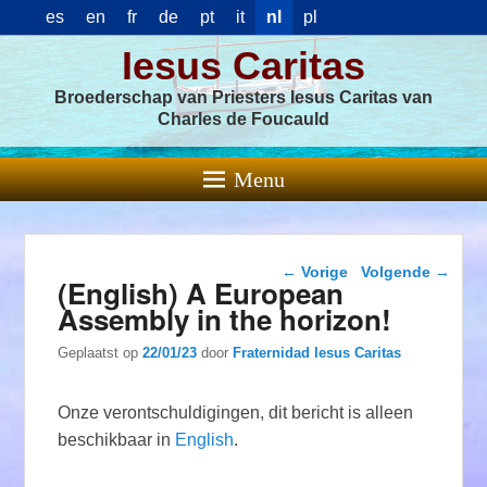
es
en
fr
de
pt
it
nl
pl
Iesus Caritas
Broederschap van Priesters Iesus Caritas van
Charles de Foucauld
Menu
Berichtnavigatie
←
Vorige
Volgende
→
(English) A European
Assembly in the horizon!
Geplaatst op
22/01/23
door
Fraternidad Iesus Caritas
Onze verontschuldigingen, dit bericht is alleen
beschikbaar in
English
.