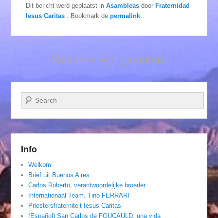
Dit bericht werd geplaatst in
Asambleas
door
Fraternidad
Iesus Caritas
. Bookmark de
permalink
.
Reacties zijn gesloten.
Zoeken
Info
Welkom
Brief uit Buenos Aires
Carlos Roberto, verantwoordelijke broeder
Internationaal Team. Tino FERRARI
Priestersfraterniteit Iesus Caritas
(Español) San Carlos de FOUCAULD, una vida