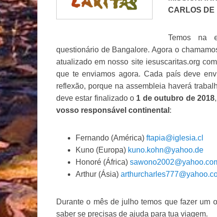
CARLOS DE
Temos na eq
questionário de Bangalore. Agora o chama
atualizado em nosso site iesuscaritas.org co
que te enviamos agora. Cada país deve envi
reflexão, porque na assembleia haverá trabalh
deve estar finalizado o
1 de outubro de 2018
vosso responsável continental
:
Fernando (América)
ftapia@iglesia.cl
Kuno (Europa)
kuno.kohn@yahoo.de
Honoré (África)
sawono2002@yahoo.co
Arthur (Ásia)
arthurcharles777@yahoo.c
Durante o mês de julho temos que fazer um 
saber se precisas de ajuda para tua viagem.