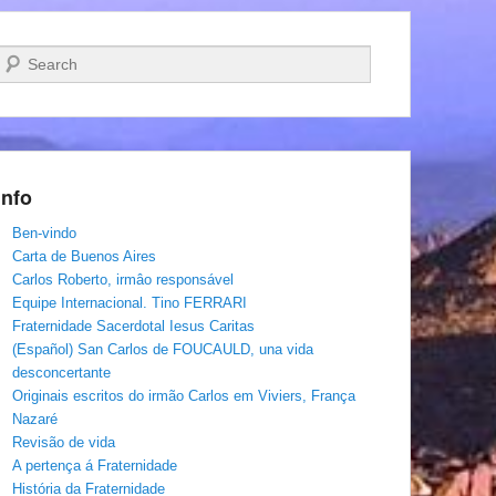
Pesquisar…
Info
Ben-vindo
Carta de Buenos Aires
Carlos Roberto, irmâo responsável
Equipe Internacional. Tino FERRARI
Fraternidade Sacerdotal Iesus Caritas
(Español) San Carlos de FOUCAULD, una vida
desconcertante
Originais escritos do irmão Carlos em Viviers, França
Nazaré
Revisão de vida
A pertença á Fraternidade
História da Fraternidade