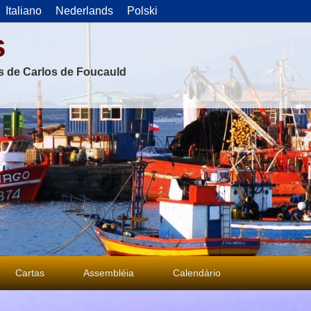
Italiano
Nederlands
Polski
s
as de Carlos de Foucauld
Cartas
Assembléia
Calendário