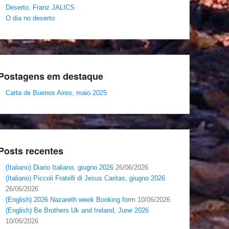
Deserto, Franz JALICS
O dia no deserto
Postagens em destaque
Carta de Buenos Aires, maio 2025
Posts recentes
(Italiano) Diario Italiano, giugno 2026
26/06/2026
(Italiano) Piccoli Fratelli di Jesus Caritas, giugno 2026
26/06/2026
(English) 2026 Nazareth week Booking form
10/06/2026
(English) Be Brothers Uk and Ireland, June 2026
10/06/2026