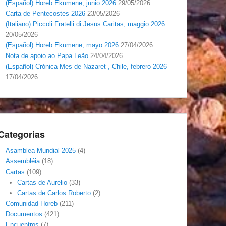
(Español) Horeb Ekumene, junio 2026
29/05/2026
Carta de Pentecostes 2026
23/05/2026
(Italiano) Piccoli Fratelli di Jesus Caritas, maggio 2026
20/05/2026
(Español) Horeb Ekumene, mayo 2026
27/04/2026
Nota de apoio ao Papa Leão
24/04/2026
(Español) Crónica Mes de Nazaret , Chile, febrero 2026
17/04/2026
Categorias
Asamblea Mundial 2025
(4)
Assembléia
(18)
Cartas
(109)
Cartas de Aurelio
(33)
Cartas de Carlos Roberto
(2)
Comunidad Horeb
(211)
Documentos
(421)
Encuentros
(7)