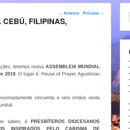
Navegação das
←
Anterior
Próximo
→
postagens
 CEBÚ, FILIPINAS,
ações, teremos nossa
ASSEMBLEIA MUNDIAL
de 2019
. O lugar é: House of Prayer, Agustinian
roximadamente cincuenta e seis irmãos nesta
ndial.
mo sabes, é
PRESBÍTEROS DIOCESANOS
RIOS INSPIRADOS PELO CARISMA DE