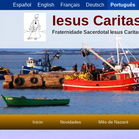
Español
English
Français
Deutsch
Português
Iesus Carita
Fraternidade Sacerdotal Iesus Carit
Menu
Inicio
Novidades
Mês de Nazaré
principal