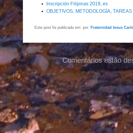
Inscripción Filipinas 2019, es
OBJETIVOS, METODOLOGÍA, TAREA
Este post foi publicado em:
por:
Fraternidad Iesus Carit
Comentários estão de