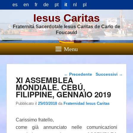
es
en
fr
de
pt
it
nl
pl
Iesus Caritas
Fraternitá Sacerdotale Iesus Caritas de Carlo de
Foucauld
Menu
Navigazione articolo
←
Precedente
Successivi
→
XI ASSEMBLEA
MONDIALE. CEBÚ,
FILIPPINE, GENNAIO 2019
Pubblicato il
25/03/2018
da
Fraternidad Iesus Caritas
Carissimo fratello,
come già annunciato nelle comunicazioni