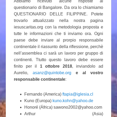
Abbiamo ricevuto alcune risposte al
questionario di Bangalore. Da ora lo chiamiamo
QUESTIONARIO DELLE FILIPPINE. Potete
trovarlo attualizzato nella nostra pagina
iesuscaritas.org con la metodologia proposta e
tutte le informazioni che ti inviamo ora. Ogni
paese debe inviare al prorpio responsabile
continentale il riassunto della riflessione, perchè
nell’assemblea ci sarà un lavoro per gruppo di
continenti. Ttutto questo lavoro debe essere
finito per il
1 ottobre 2018
, inviandolo ad
Aurelio,
asanz@quintobe.org
e al vostro
responsabile continentale
:
Fernando (America)
ftapia@iglesia.cl
Kuno (Europa)
kuno.kohn@yahoo.de
Honoré (África) sawono2002@yahoo.com
Arthur (Asia)