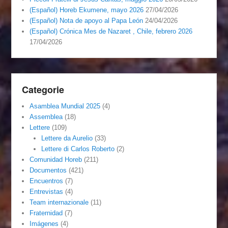
(Español) Horeb Ekumene, mayo 2026
27/04/2026
(Español) Nota de apoyo al Papa León
24/04/2026
(Español) Crónica Mes de Nazaret , Chile, febrero 2026
17/04/2026
Categorie
Asamblea Mundial 2025
(4)
Assemblea
(18)
Lettere
(109)
Lettere da Aurelio
(33)
Lettere di Carlos Roberto
(2)
Comunidad Horeb
(211)
Documentos
(421)
Encuentros
(7)
Entrevistas
(4)
Team internazionale
(11)
Fraternidad
(7)
Imágenes
(4)