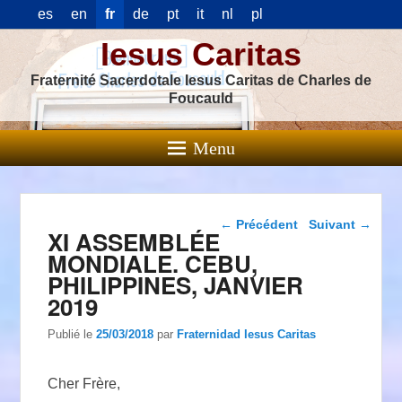
es
en
fr
de
pt
it
nl
pl
Iesus Caritas
Fraternité Sacerdotale Iesus Caritas de Charles de
Foucauld
Menu
Navigation dans les
←
Précédent
Suivant
→
XI ASSEMBLÉE
articles
MONDIALE. CEBU,
PHILIPPINES, JANVIER
2019
Publié le
25/03/2018
par
Fraternidad Iesus Caritas
Cher Frère,