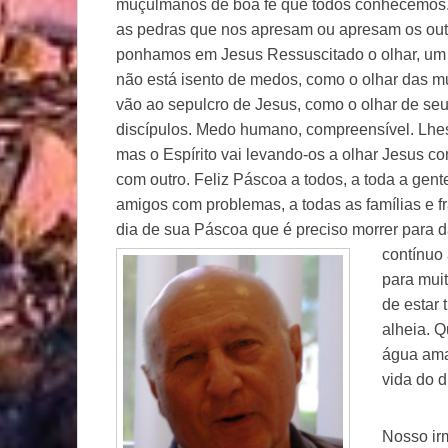
muçulmanos de boa fé que todos conhecemos
as pedras que nos apresam ou apresam os out
ponhamos em Jesus Ressuscitado o olhar, um 
não está isento de medos, como o olhar das m
vão ao sepulcro de Jesus, como o olhar de seu
discípulos. Medo humano, compreensível. Lhes r
mas o Espírito vai levando-os a olhar Jesus 
com outro. Feliz Páscoa a todos, a toda a gen
amigos com problemas, a todas as famílias e f
dia de sua Páscoa que é preciso morrer para 
contínuo
para muit
de estar
alheia. 
água ama
vida do d
Nosso ir