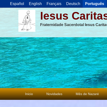
Español
English
Français
Deutsch
Português
Iesus Carita
Fraternidade Sacerdotal Iesus Carit
Menu
Inicio
Novidades
Mês de Nazaré
principal