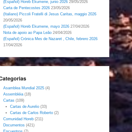
(Español) Horeb Ekumene, junio 2026
29/05/2026
Carta de Pentecostes 2026
23/05/2026
(Italiano) Piccoli Fratelli di Jesus Caritas, maggio 2026
20/05/2026
(Español) Horeb Ekumene, mayo 2026
27/04/2026
Nota de apoio ao Papa Leão
24/04/2026
(Español) Crónica Mes de Nazaret , Chile, febrero 2026
17/04/2026
Categorias
Asamblea Mundial 2025
(4)
Assembléia
(18)
Cartas
(109)
Cartas de Aurelio
(33)
Cartas de Carlos Roberto
(2)
Comunidad Horeb
(211)
Documentos
(421)
Encuentros
(7)