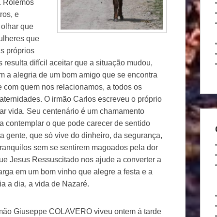
. Rolemos
ros, e
olhar que
ulheres que
s próprios
esulta difícil aceitar que a situação mudou,
com a alegria de um bom amigo que se encontra
te com quem nos relacionamos, a todos os
raternidades. O irmão Carlos escreveu o próprio
dar vida. Seu centenário é um chamamento
 a contemplar o que pode carecer de sentido
a gente, que só vive do dinheiro, da segurança,
 tranquilos sem se sentirem magoados pela dor
Que Jesus Ressuscitado nos ajude a converter a
rga em um bom vinho que alegre a festa e a
ia a dia, a vida de Nazaré.
mão Giuseppe COLAVERO viveu ontem á tarde