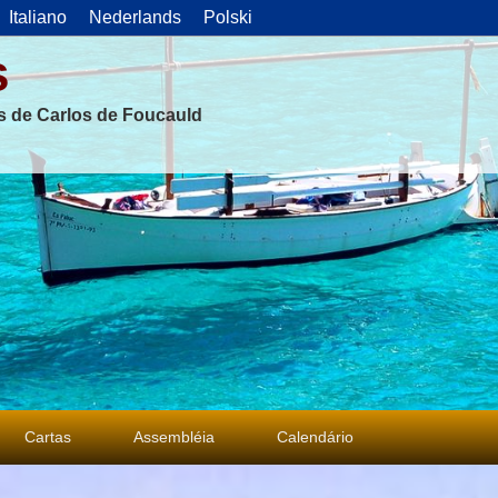
Italiano
Nederlands
Polski
s
as de Carlos de Foucauld
Cartas
Assembléia
Calendário