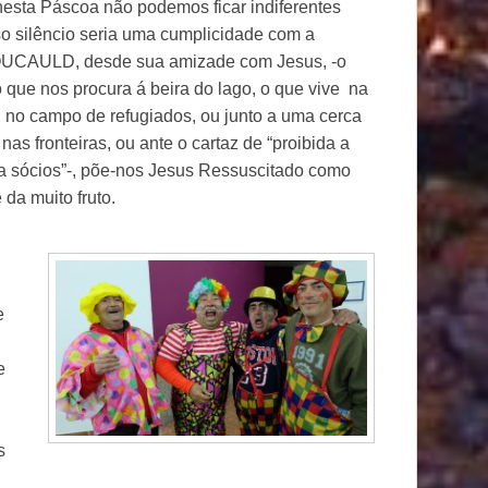
sta Páscoa não podemos ficar indiferentes
o silêncio seria uma cumplicidade com a
 FOUCAULD, desde sua amizade com Jesus, -o
 que nos procura á beira do lago, o que vive na
 no campo de refugiados, ou junto a uma cerca
as fronteiras, ou ante o cartaz de “proibida a
a sócios”-, põe-nos Jesus Ressuscitado como
 da muito fruto.
e
e
s