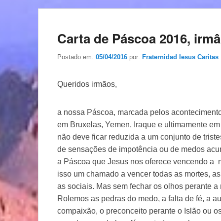
Carta de Páscoa 2016, irm
Postado em:
05/04/2016
por:
Fraternidad Iesus Caritas
Queridos irmãos,
a nossa Páscoa, marcada pelos acontecimentos
em Bruxelas, Yemen, Iraque e ultimamente em
não deve ficar reduzida a um conjunto de tristes
de sensações de impotência ou de medos acu
a Páscoa que Jesus nos oferece vencendo a m
isso um chamado a vencer todas as mortes, as
as sociais. Mas sem fechar os olhos perante a 
Rolemos as pedras do medo, a falta de fé, a au
compaixão, o preconceito perante o Islão ou o