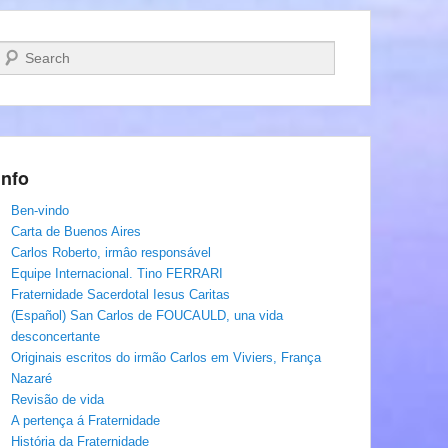
Pesquisar…
Info
Ben-vindo
Carta de Buenos Aires
Carlos Roberto, irmâo responsável
Equipe Internacional. Tino FERRARI
Fraternidade Sacerdotal Iesus Caritas
(Español) San Carlos de FOUCAULD, una vida
desconcertante
Originais escritos do irmão Carlos em Viviers, França
Nazaré
Revisão de vida
A pertença á Fraternidade
História da Fraternidade