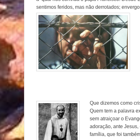
sentimos feridos, mas não derrotados; enverg
Que dizemos como cri
Quem tem a palavra ex
sem atraiçoar o Evang
adoração, ante Jesus, 
família, que foi també