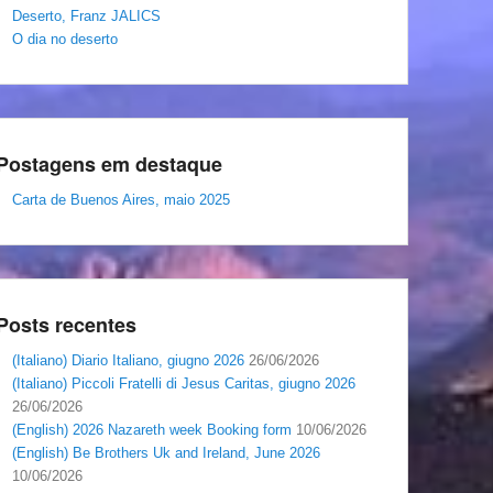
Deserto, Franz JALICS
O dia no deserto
Postagens em destaque
Carta de Buenos Aires, maio 2025
Posts recentes
(Italiano) Diario Italiano, giugno 2026
26/06/2026
(Italiano) Piccoli Fratelli di Jesus Caritas, giugno 2026
26/06/2026
(English) 2026 Nazareth week Booking form
10/06/2026
(English) Be Brothers Uk and Ireland, June 2026
10/06/2026