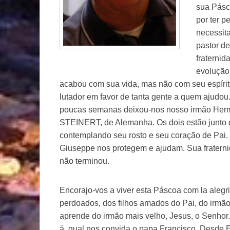
sua Pásc
por ter p
necessit
pastor d
fraternid
evolução
acabou com sua vida, mas não com seu espíri
lutador em favor de tanta gente a quem ajudo
poucas semanas deixou-nos nosso irmão He
STEINERT, de Alemanha. Os dois estão junto
contemplando seu rosto e seu coração de Pai
Giuseppe nos protegem e ajudam. Sua fratern
não terminou.
Encorajo-vos a viver esta Páscoa com la alegr
perdoados, dos filhos amados do Pai, do irmã
aprende do irmão mais velho, Jesus, o Senhor
á qual nos convida o papa Francisco. Desde 