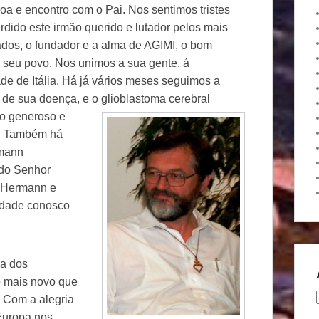
oa e encontro com o Pai. Nos sentimos tristes
erdido este irmão querido e lutador pelos mais
ados, o fundador e a alma de AGIMI, o bom
e seu povo. Nos unimos a sua gente, á
ade de Itália. Há já vários meses seguimos a
 de sua doença, e
o glioblastoma cerebral
to generoso e
u. Também há
rmann
 do Senhor
. Hermann e
idade conosco
ia dos
o mais novo que
. Com a alegria
Europa nos