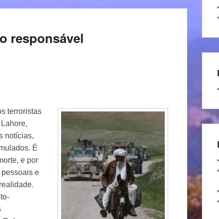
âo responsável
 terroristas
 Lahore,
 notícias,
mulados. É
orte, e por
 pessoais e
realidade.
to-
s