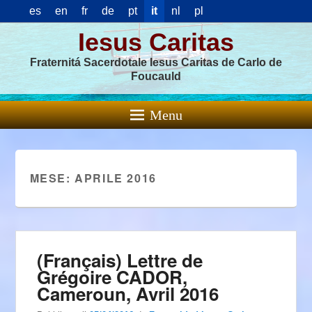
es
en
fr
de
pt
it
nl
pl
Iesus Caritas
Fraternitá Sacerdotale Iesus Caritas de Carlo de
Foucauld
Menu
MESE:
APRILE 2016
(Français) Lettre de
Grégoire CADOR,
Cameroun, Avril 2016