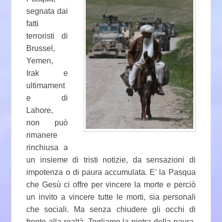
segnata dai
fatti
terroristi di
Brussel,
Yemen,
Irak e
ultimament
e di
Lahore,
non può
rimanere
rinchiusa a
un insieme di tristi notizie, da sensazioni di
impotenza o di paura accumulata. E’ la Pasqua
che Gesù ci offre per vincere la morte e perciò
un invito a vincere tutte le morti, sia personali
che sociali. Ma senza chiudere gli occhi di
fronte alla realtà. Togliamo la pietra della paura,