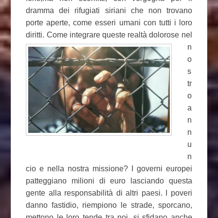
dramma dei rifugiati siriani che non trovano
porte aperte, come esseri umani con tutti i loro
diritti. Come integrare queste realtà
dolorose nel
n
o
s
tr
o
a
n
n
u
n
cio e nella nostra missione? I governi europei
patteggiano milioni di euro lasciando questa
gente alla responsabilità di altri paesi. I poveri
danno fastidio, riempiono le strade, sporcano,
mettono le loro tende tra noi, si sfidano anche