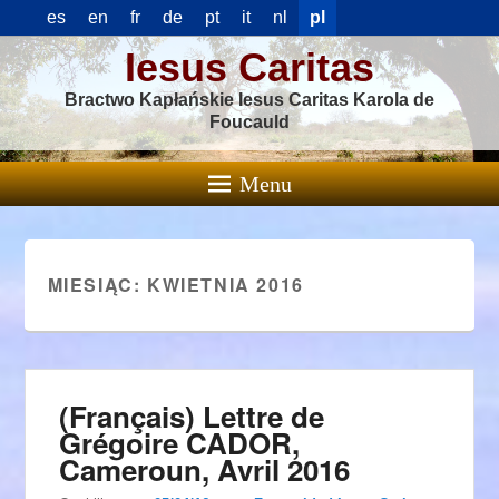
es
en
fr
de
pt
it
nl
pl
Iesus Caritas
Bractwo Kapłańskie Iesus Caritas Karola de
Foucauld
Menu
MIESIĄC:
KWIETNIA 2016
(Français) Lettre de
Grégoire CADOR,
Cameroun, Avril 2016