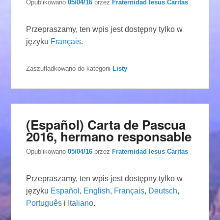
Opublikowano
05/04/16
przez
Fraternidad Iesus Caritas
Przepraszamy, ten wpis jest dostępny tylko w
języku
Français
.
Zaszufladkowano do kategorii
Listy
(Español) Carta de Pascua
2016, hermano responsable
Opublikowano
05/04/16
przez
Fraternidad Iesus Caritas
Przepraszamy, ten wpis jest dostępny tylko w
języku
Español
,
English
,
Français
,
Deutsch
,
Português
i
Italiano
.