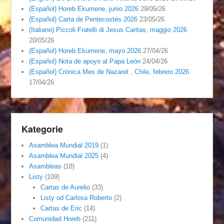
(Español) Horeb Ekumene, junio 2026
29/05/26
(Español) Carta de Pentecostés 2026
23/05/26
(Italiano) Piccoli Fratelli di Jesus Caritas, maggio 2026
20/05/26
(Español) Horeb Ekumene, mayo 2026
27/04/26
(Español) Nota de apoyo al Papa León
24/04/26
(Español) Crónica Mes de Nazaret , Chile, febrero 2026
17/04/26
Kategorie
Asamblea Mundial 2019
(1)
Asamblea Mundial 2025
(4)
Asambleas
(18)
Listy
(109)
Cartas de Aurelio
(33)
Listy od Carlosa Roberto
(2)
Cartas de Eric
(14)
Comunidad Horeb
(211)