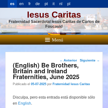
es
en
fr
de
pt
it
nl
pl
Iesus Caritas
Fraternidad Sacerdotal Iesus Caritas de Carlos de
Foucauld
Menú
Navegación de
←
Anterior
Siguiente
→
(English) Be Brothers,
entradas
Britain and Ireland
Fraternities, June 2025
Publicado el
05-07-2025
por
Fraternidad Iesus Caritas
Disculpa, pero esta entrada está disponible sólo
en
English
.