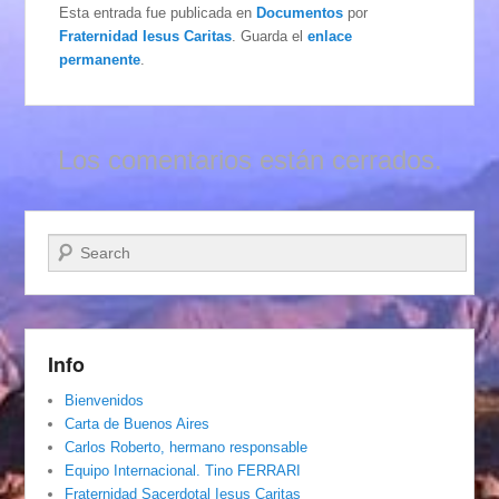
Esta entrada fue publicada en
Documentos
por
Fraternidad Iesus Caritas
. Guarda el
enlace
permanente
.
Los comentarios están cerrados.
Buscar
Info
Bienvenidos
Carta de Buenos Aires
Carlos Roberto, hermano responsable
Equipo Internacional. Tino FERRARI
Fraternidad Sacerdotal Iesus Caritas