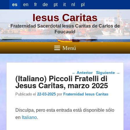
es
en
fr
de
pt
it
nl
pl
Iesus Caritas
Fraternidad Sacerdotal Iesus Caritas de Carlos de
Foucauld
Menú
Navegación de
←
Anterior
Siguiente
→
(Italiano) Piccoli Fratelli di
entradas
Jesus Caritas, marzo 2025
Publicado el
22-03-2025
por
Fraternidad Iesus Caritas
Disculpa, pero esta entrada está disponible sólo
en
Italiano
.